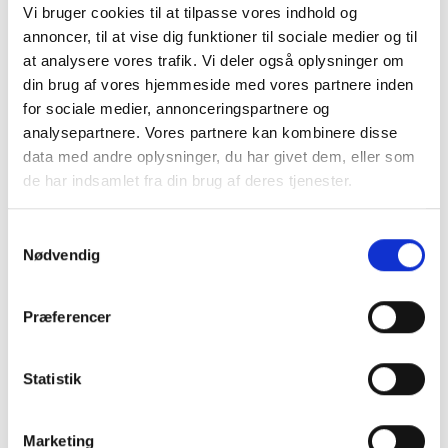
Vi bruger cookies til at tilpasse vores indhold og
annoncer, til at vise dig funktioner til sociale medier og til
Grå strikket bluse med sølvfarvede nister/tråde fra
Pulz jeans.
at analysere vores trafik. Vi deler også oplysninger om
din brug af vores hjemmeside med vores partnere inden
Giver kant til mange slags tøj. God både i
for sociale medier, annonceringspartnere og
hverdagen og til fester.
analysepartnere. Vores partnere kan kombinere disse
Mere information
data med andre oplysninger, du har givet dem, eller som
de har indsamlet fra din brug af deres tjenester.
Samtykkevalg
Nødvendig
BESKRIVELSE
Præferencer
Mørkegrå bluse med sølvfarvede korte tråde eller
nister...
Blusen er har turtleneck med lange ærmer med puf.
Statistik
Blusen sidder let løst til kroppen.
Utrolig blød og lækker i kvaliteten.
Marketing