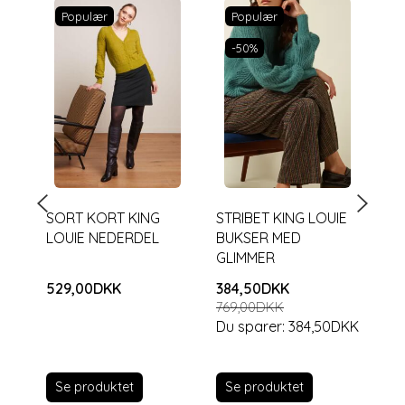
Populær
Populær
-50%
SORT KORT KING
STRIBET KING LOUIE
SO
LOUIE NEDERDEL
BUKSER MED
LO
GLIMMER
529,00DKK
384,50DKK
37
769,00DKK
74
Du sparer:
384,50DKK
Du
Se produktet
Se produktet
S