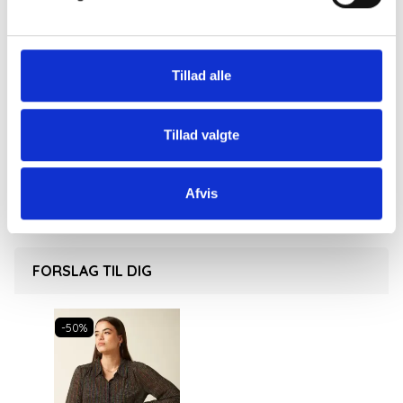
Brug den til alle stilarter og alle slags underdele. Den
giver et elegant, afslappet og feminint udtryk.
51% polyamid, 25% viskose, 14% polyester og 10%
Tillad alle
andre tråde.Kan vaskes i maskine på 30 grader
skånsomt. Vaskes med vrangsiden ud.
Tillad valgte
Afvis
FORSLAG TIL DIG
-50%