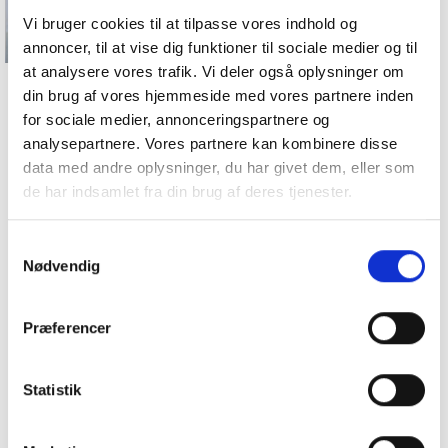
Vi bruger cookies til at tilpasse vores indhold og
annoncer, til at vise dig funktioner til sociale medier og til
at analysere vores trafik. Vi deler også oplysninger om
din brug af vores hjemmeside med vores partnere inden
Tilbud
for sociale medier, annonceringspartnere og
analysepartnere. Vores partnere kan kombinere disse
data med andre oplysninger, du har givet dem, eller som
-50%
-50%
-5
de har indsamlet fra din brug af deres tjenester.
Samtykkevalg
Nødvendig
Præferencer
Statistik
SORT TUNIKA MED
KORT TUNIKA I CAMEL
GUL 
BRODERI
MED BRODERIER
MAR