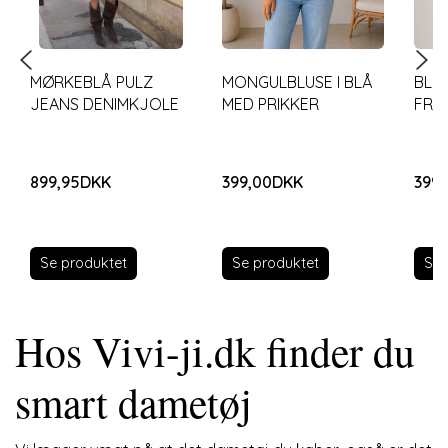
MØRKEBLÅ PULZ
MONGULBLUSE I BLÅ
BLUS
JEANS DENIMKJOLE
MED PRIKKER
FRA
899,95DKK
399,00DKK
399
Se produktet
Se produktet
Se 
Hos Vivi-ji.dk finder du
smart dametøj