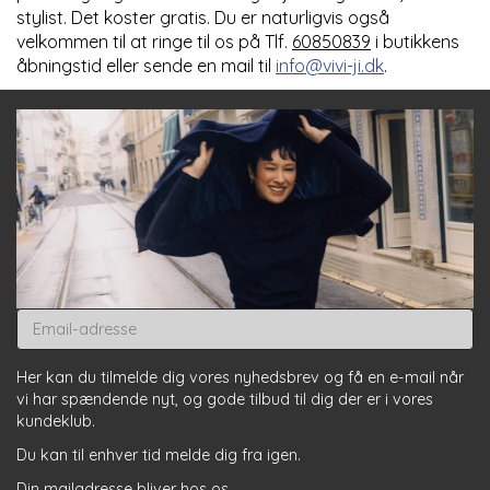
stylist. Det koster gratis. Du er naturligvis også
velkommen til at ringe til os på Tlf.
60850839
i butikkens
åbningstid eller sende en mail til
info@vivi-ji.dk
.
Email-
adresse
Her kan du tilmelde dig vores nyhedsbrev og få en e-mail når
vi har spændende nyt, og gode tilbud til dig der er i vores
kundeklub.
Du kan til enhver tid melde dig fra igen.
Din mailadresse bliver hos os.