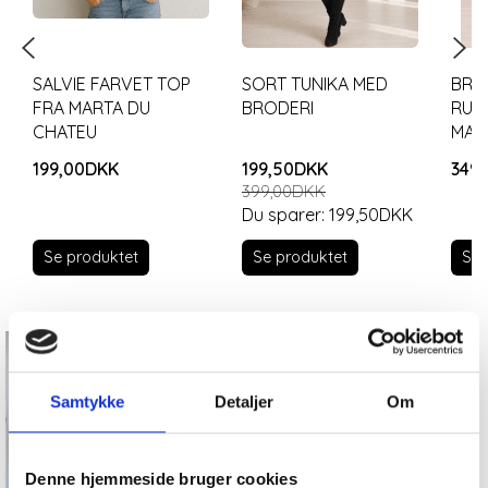
SALVIE FARVET TOP
SORT TUNIKA MED
BRUN
FRA MARTA DU
BRODERI
RUS
CHATEU
MAR
199,00DKK
199,50DKK
349
399,00DKK
Du sparer:
199,50DKK
Se produktet
Se produktet
Se 
Samtykke
Detaljer
Om
Bluser og skjorter
Bluser og skjorter
Bluser og skjorter
Jeans og bukser
Jeans og bukser
Kjoler
Kjoler
Denne hjemmeside bruger cookies