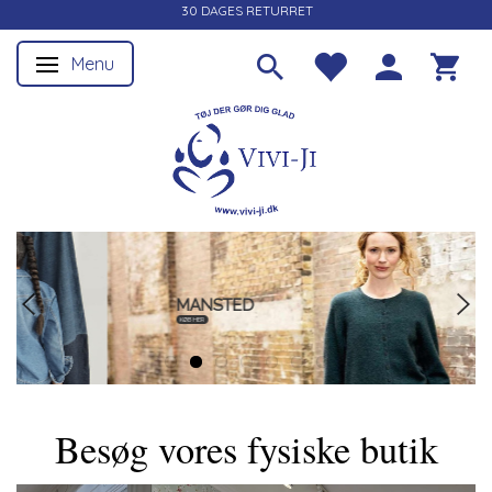
30 DAGES RETURRET
Menu
Skifte navigation
MANSTED
KØB HER
Besøg vores fysiske butik