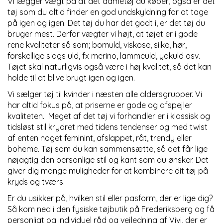
Vi lægger vægt på at det dametøj du køber, også er det
tøj som du altid finder en god undskyldning for at tage
på igen og igen. Det tøj du har det godt i, er det tøj du
bruger mest. Derfor vægter vi højt, at tøjet er i gode
rene kvaliteter så som; bomuld, viskose, silke, hør,
forskellige slags uld, fx merino, lammeuld, yakuld osv.
Tøjet skal naturligvis også være i høj kvalitet, så det kan
holde til at blive brugt igen og igen.
Vi sælger tøj til kvinder i næsten alle aldersgrupper. Vi
har altid fokus på, at priserne er gode og afspejler
kvaliteten. Meget af det tøj vi forhandler er i klassisk og
tidsløst stil krydret med tidens tendenser og med twist
af enten noget feminint, afslappet, råt, trendy eller
boheme. Tøj som du kan sammensætte, så det får lige
nøjagtig den personlige stil og kant som du ønsker. Det
giver dig mange muligheder for at kombinere dit tøj på
kryds og tværs.
Er du usikker på, hvilken stil eller pasform, der er lige dig?
Så kom ned i den fysiske tøjbutik på Frederiksberg og få
personligt og individuel råd og vejledning af Vivi, der er