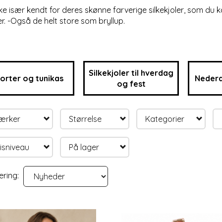
e især kendt for deres skønne farverige silkekjoler, som du k
er. -Også de helt store som bryllup.
Silkekjoler til hverdag
jorter og tunikas
Nederd
og fest
ærker
Størrelse
Kategorier
isniveau
På lager
ering: