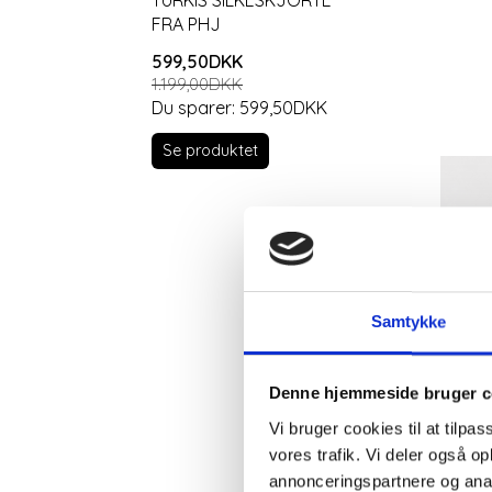
FRA PHJ
HEART JOY
599,50DKK
599,50DKK
1.199,00DKK
1.199,00DKK
Du sparer:
599,50DKK
Du sparer:
5
Se produktet
Se produkt
Samtykke
Denne hjemmeside bruger c
Vi bruger cookies til at tilpas
vores trafik. Vi deler også 
annonceringspartnere og anal