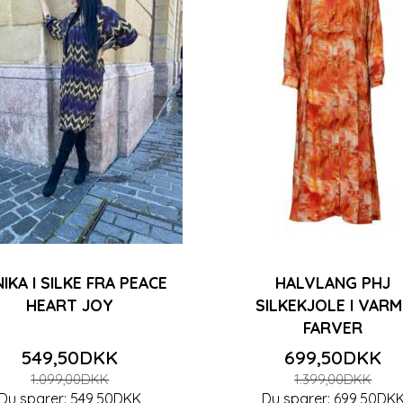
IKA I SILKE FRA PEACE
HALVLANG PHJ
HEART JOY
SILKEKJOLE I VARM
FARVER
549,50DKK
699,50DKK
1.099,00DKK
1.399,00DKK
Du sparer:
549,50DKK
Du sparer:
699,50DK