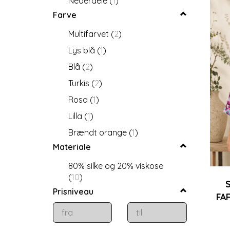
Nederdele
(
1
)
Farve
Multifarvet
(
2
)
Lys blå
(
1
)
Blå
(
2
)
Turkis
(
2
)
Rosa
(
1
)
Lilla
(
1
)
Brændt orange
(
1
)
Materiale
80% silke og 20% viskose
(
10
)
Prisniveau
FA