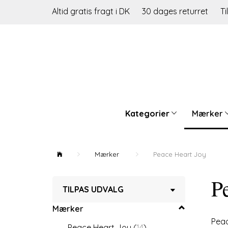
Altid gratis fragt i DK
30 dages returret
Ti
Kategorier
Mærker
Mærker
Peace Heart Joy
P
Skifte
TILPAS UDVALG
filter
Mærker
Peac
Peace Heart Joy
(
14
)