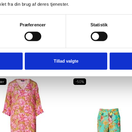
et fra din brug af deres tjenester.
KESKJORTE I GYLDENT
LANG SILKE NEDERD
Præferencer
Statistik
OG VIOLET PRINT.
FRA PHJ
1.199,00DKK
599,50DKK
1.199,00DKK
Du sparer:
599,50DK
Tillad valgte
ær
-50%