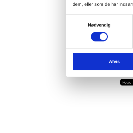
dem, eller som de har indsaml
Samtykkevalg
SIL
Nødvendig
Afvis
Popul