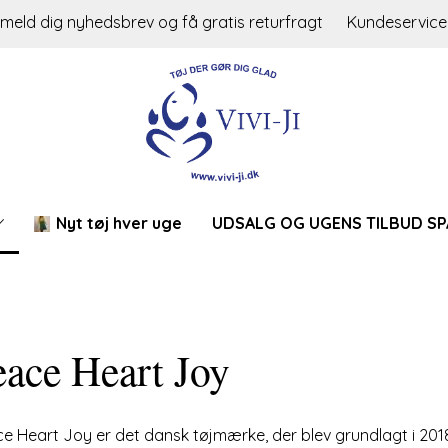
lmeld dig nyhedsbrev og få gratis returfragt
Kundeservice
Nyt tøj hver uge
UDSALG OG UGENS TILBUD SP
eace Heart Joy
e Heart Joy er det dansk tøjmærke, der blev grundlagt i 20