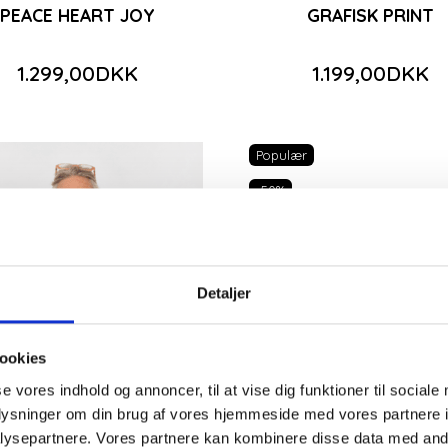
PEACE HEART JOY
GRAFISK PRINT
HEART JOY
GRAFISK PRI
449,50DKK
1.199,00DKK
1.299,00DKK
1.199,00DKK
899,00DKK
99,50DKK
Du sparer:
449,50DKK
et
Se produktet
Se produkte
Populær
-50%
Detaljer
ookies
se vores indhold og annoncer, til at vise dig funktioner til sociale
oplysninger om din brug af vores hjemmeside med vores partnere i
ysepartnere. Vores partnere kan kombinere disse data med andr