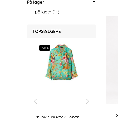
På lager
på lager
(
14
)
TOPSÆLGERE
-50%
-50%
TURKIS SILKESKJORTE
SILKEBUKSE