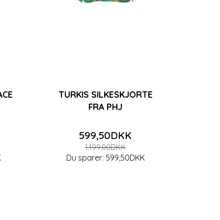
ACE
TURKIS SILKESKJORTE
FRA PHJ
599,50DKK
1.199,00DKK
K
Du sparer:
599,50DKK