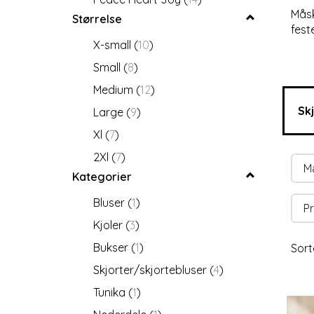
Måsk
Størrelse
fest
X-small
(
10
)
Small
(
8
)
Medium
(
12
)
Sk
Large
(
9
)
Xl
(
7
)
2Xl
(
7
)
M
Kategorier
Bluser
(
1
)
Pr
Kjoler
(
3
)
Bukser
(
1
)
Sort
Skjorter/skjortebluser
(
4
)
Tunika
(
1
)