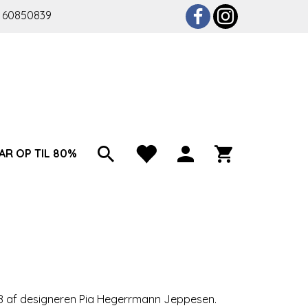
 60850839
AR OP TIL 80%
18 af designeren Pia Hegerrmann Jeppesen.