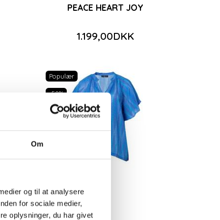
PEACE HEART JOY
NT
PEACE HEART JOY
ABSTRAKT PR
1.299,00DKK
1.299,00DKK
1.199,00DKK
t
Se produktet
Se produktet
Populær
-50%
Om
 medier og til at analysere
nden for sociale medier,
e oplysninger, du har givet