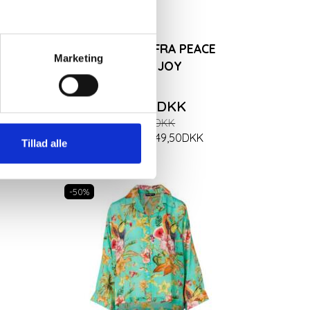
EL
SILKEBLUSE FRA PEACE
Marketing
HEART JOY
449,50DKK
899,00DKK
K
Du sparer:
449,50DKK
Tillad alle
-50%