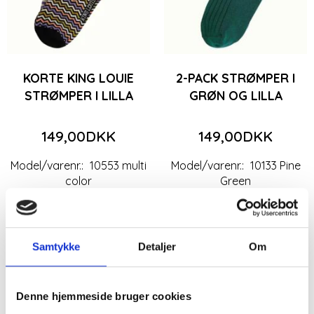
KORTE KING LOUIE
2-PACK STRØMPER I
STRØMPER I LILLA
GRØN OG LILLA
149,00DKK
149,00DKK
Model/varenr.:
10553 multi
Model/varenr.:
10133 Pine
color
Green
Skostr. 39-42
Skostr. 35-38
Se produktet
Se produktet
Samtykke
Detaljer
Om
Denne hjemmeside bruger cookies