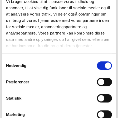
Vi bruger cookies til at tilpasse vores indhold og
annoncer, til at vise dig funktioner til sociale medier og til
at analysere vores trafik. Vi deler også oplysninger om
din brug af vores hjemmeside med vores partnere inden
for sociale medier, annonceringspartnere og
analysepartnere. Vores partnere kan kombinere disse
data med andre oplysninger, du har givet dem, eller som
de har indsamlet fra din brug af deres tjenester.
Samtykkevalg
Nødvendig
2-PACK STRØMPER FRA
2-PAK STRØMPER MED
KING LOUIE
KING LOUIE LOGO
Præferencer
149,00DKK
149,00DKK
Statistik
Model/varenr.:
10131
Model/varenr.:
08970 2-
Caspia purple
pack Logo
Marketing