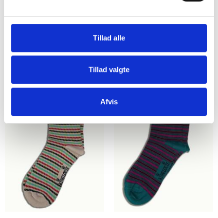
Skostr. 35-38
Skostr. 35-38
Skostr. 39-42
Skostr. 39-42
Tillad alle
Se produktet
Se produktet
Tillad valgte
Afvis