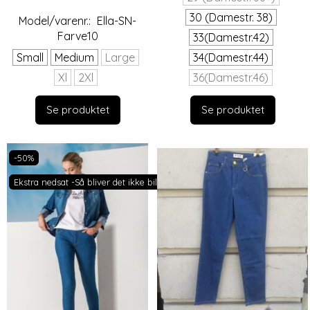
30 (Damestr. 38)
Model/varenr.:
Ella-SN-
Farve10
33(Damestr.42)
Small
Medium
Large
34(Damestr.44)
Xl
2Xl
36(Damestr.46)
Se produktet
Se produktet
-50%
Ekstra nedsat -Så bliver det ikke billigere