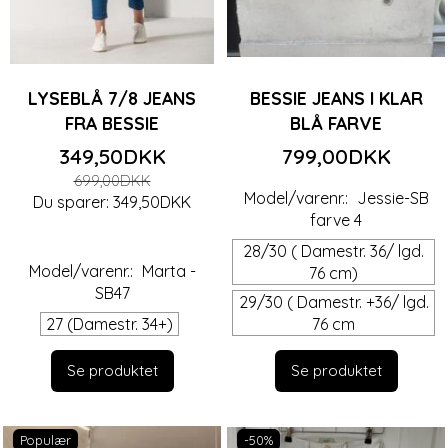
LYSEBLÅ 7/8 JEANS
BESSIE JEANS I KLAR
FRA BESSIE
BLÅ FARVE
349,50DKK
799,00DKK
699,00DKK
Model/varenr.:
Jessie-SB
Du sparer:
349,50DKK
farve 4
28/30 ( Damestr. 36/ lgd.
Model/varenr.:
Marta -
76 cm)
SB47
29/30 ( Damestr. +36/ lgd.
27 (Damestr. 34+)
76 cm
Se produktet
Se produktet
Populær
-50%