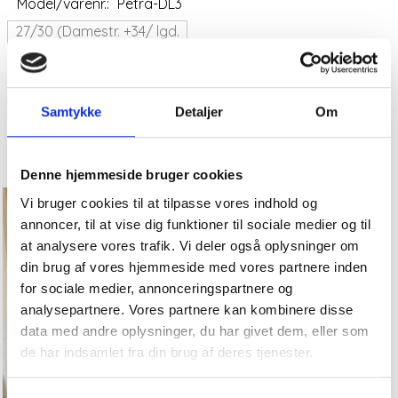
Model/varenr.:
Petra-DL3
27/30 (Damestr. +34/ lgd.
Model/varenr.:
Lady- LT 26
76 cm
28/30 ( Damestr. 36/ lgd.
27/32 (Damestr. 34+/lgd.
76 cm)
81cm)
Samtykke
Detaljer
Om
Se produktet
Se produktet
Denne hjemmeside bruger cookies
-50%
Populær
Vi bruger cookies til at tilpasse vores indhold og
annoncer, til at vise dig funktioner til sociale medier og til
at analysere vores trafik. Vi deler også oplysninger om
din brug af vores hjemmeside med vores partnere inden
for sociale medier, annonceringspartnere og
analysepartnere. Vores partnere kan kombinere disse
data med andre oplysninger, du har givet dem, eller som
de har indsamlet fra din brug af deres tjenester.