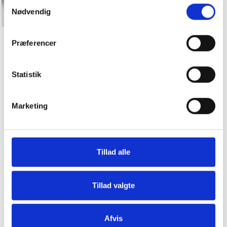
Samtykkevalg
Nødvendig
Præferencer
SORTE 7/8 BESSIE
SORTE JEANS MED LET
JEANS
VIDDE.
Statistik
399,50DKK
699,00DKK
799,00DKK
Model/varenr.:
Jessie-
Du sparer:
399,50DKK
Marketing
STBlack
29/32 (Damestr.+36/lgd.
Model/varenr.:
Naja-DL
81 cm)
sort
36/32 (damestr. 46/lgd. 81
Tillad alle
27 (Damestr. 34+)
cm)
Tillad valgte
Se produktet
Se produktet
Afvis