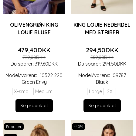
OLIVENGRØN KING
KING LOUIE NEDERDEL
LOUIE BLUSE
MED STRIBER
479,40DKK
294,50DKK
799,00DKK
589,00DKK
Du sparer:
319,60DKK
Du sparer:
294,50DKK
Model/varenr.:
10522 220
Model/varenr.:
09787
Green Envy
Black
X-small
Medium
Large
2Xl
Se produktet
Se produktet
Populær
-40%