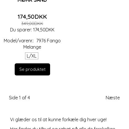
174,50DKK
349,00DKK
Du sparer:
174,50DKK
Model/varenr.:
7976 Fango
Melange
L/XL
Se produktet
Side 1 af 4
Næste
Vi glæder os til at kunne forkæle dig hver uge!