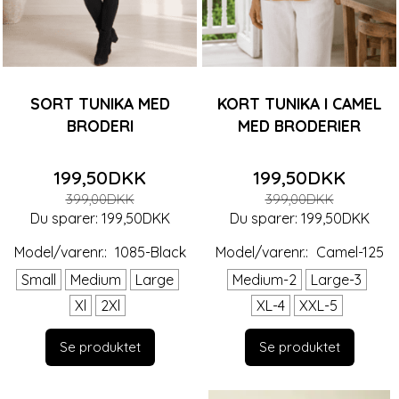
SORT TUNIKA MED
KORT TUNIKA I CAMEL
BRODERI
MED BRODERIER
199,50DKK
199,50DKK
399,00DKK
399,00DKK
Du sparer:
199,50DKK
Du sparer:
199,50DKK
Model/varenr.:
1085-Black
Model/varenr.:
Camel-125
Small
Medium
Large
Medium-2
Large-3
Xl
2Xl
XL-4
XXL-5
Se produktet
Se produktet