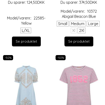
Du sparer:
124,50DKK
Du sparer:
374,50DKK
Model/varenr.:
10372
Abigail Beacon Blue
Model/varenr.:
22585-
Yellow
Small
Medium
Large
L/XL
Xl
2Xl
Se produktet
Se produktet
-50%
-50%