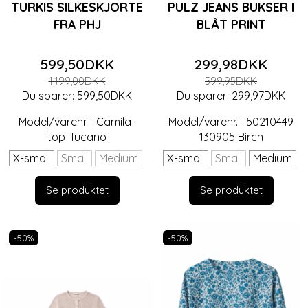
TURKIS SILKESKJORTE
PULZ JEANS BUKSER I
FRA PHJ
BLÅT PRINT
599,50DKK
299,98DKK
1.199,00DKK
599,95DKK
Du sparer:
599,50DKK
Du sparer:
299,97DKK
Model/varenr.:
Camila-
Model/varenr.:
50210449
top-Tucano
130905 Birch
X-small
Small
Medium
X-small
Small
Medium
Se produktet
Se produktet
-50%
-50%