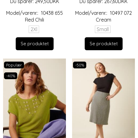
Du sparer:
249,50DKK
Du sparer:
267,60DKK
Model/varenr.:
10438 655
Model/varenr.:
10497 072
Red Chili
Cream
2Xl
Small
Se produktet
Se produktet
Populær
-50%
-40%