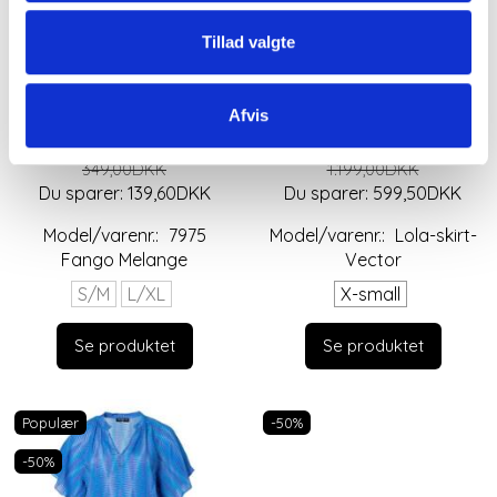
Tillad valgte
GRÅBRUNE
LANG SILKE NEDERDEL
SWEATPANTS FRA
FRA PHJ
MARTA DU CHATEAU
Afvis
209,40DKK
599,50DKK
349,00DKK
1.199,00DKK
Du sparer:
139,60DKK
Du sparer:
599,50DKK
Model/varenr.:
7975
Model/varenr.:
Lola-skirt-
Fango Melange
Vector
S/M
L/XL
X-small
Se produktet
Se produktet
Populær
-50%
-50%