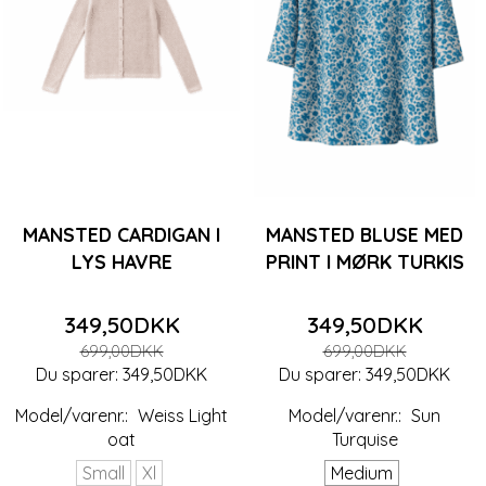
MANSTED CARDIGAN I
MANSTED BLUSE MED
LYS HAVRE
PRINT I MØRK TURKIS
349,50DKK
349,50DKK
699,00DKK
699,00DKK
Du sparer:
349,50DKK
Du sparer:
349,50DKK
Model/varenr.:
Weiss Light
Model/varenr.:
Sun
oat
Turquise
Small
Xl
Medium