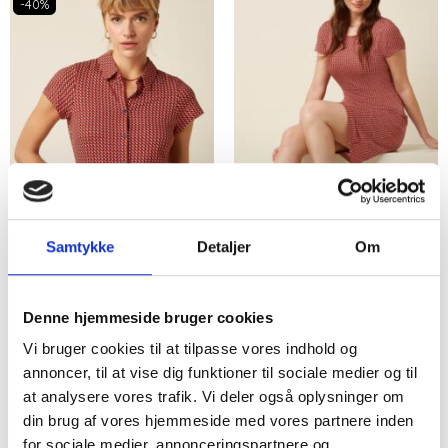
-40%
Samtykke
Detaljer
Om
KING LOUIE
KING LOUIE KJOLE MED
SKJORTEBLUSE I RØD
RØDT PRINT
Denne hjemmeside bruger cookies
PRINT
Vi bruger cookies til at tilpasse vores indhold og
353,40DKK
479,40DKK
annoncer, til at vise dig funktioner til sociale medier og til
589,00DKK
799,00DKK
at analysere vores trafik. Vi deler også oplysninger om
Du sparer:
235,60DKK
Du sparer:
319,60DKK
din brug af vores hjemmeside med vores partnere inden
for sociale medier, annonceringspartnere og