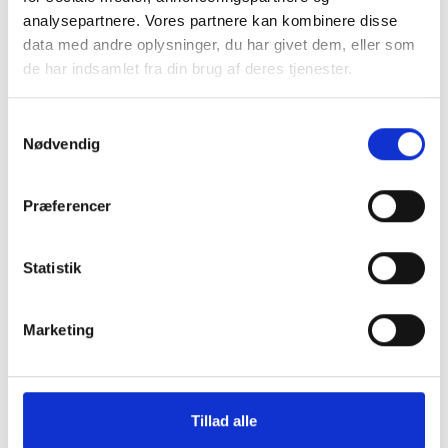
Model/varenr.:
10434 655
Model/varenr.:
10440
analysepartnere. Vores partnere kan kombinere disse
Chilli red
Mona dress Bora
data med andre oplysninger, du har givet dem, eller som
X-small
Small
Small
de har indsamlet fra din brug af deres tjenester.
Se produktet
Se produktet
Samtykkevalg
Nødvendig
-40%
Populær
Præferencer
-50%
Statistik
Marketing
Tillad alle