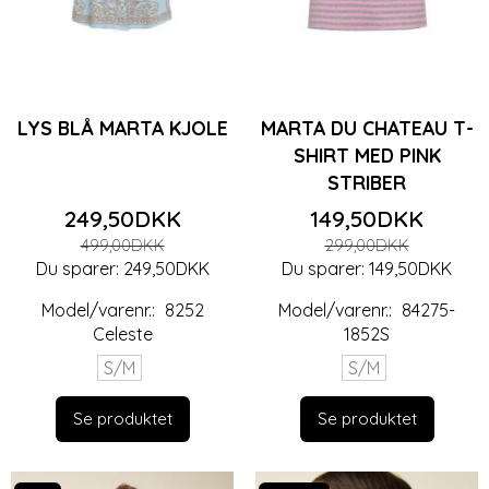
LYS BLÅ MARTA KJOLE
MARTA DU CHATEAU T-
SHIRT MED PINK
STRIBER
249,50DKK
149,50DKK
499,00DKK
299,00DKK
Du sparer:
249,50DKK
Du sparer:
149,50DKK
Model/varenr.:
8252
Model/varenr.:
84275-
Celeste
1852S
S/M
S/M
Se produktet
Se produktet