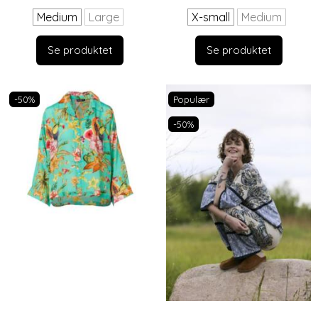
Medium
Large
X-small
Medium
Se produktet
Se produktet
-50%
Populær
-50%