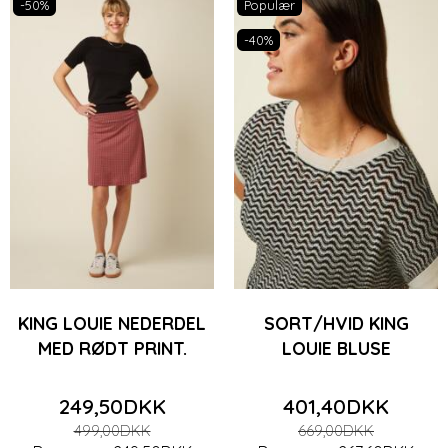
-50%
Populær
-40%
KING LOUIE NEDERDEL
SORT/HVID KING
MED RØDT PRINT.
LOUIE BLUSE
249,50DKK
401,40DKK
499,00DKK
669,00DKK