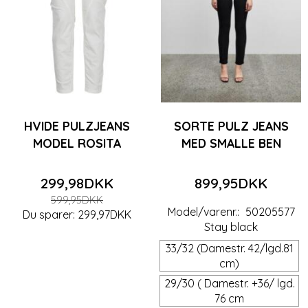
HVIDE PULZJEANS
SORTE PULZ JEANS
MODEL ROSITA
MED SMALLE BEN
299,98DKK
899,95DKK
599,95DKK
Model/varenr.:
50205577
Du sparer:
299,97DKK
Stay black
33/32 (Damestr. 42/lgd.81
cm)
29/30 ( Damestr. +36/ lgd.
76 cm