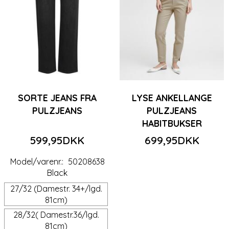
SORTE JEANS FRA
LYSE ANKELLANGE
PULZJEANS
PULZJEANS
HABITBUKSER
599,95DKK
699,95DKK
Model/varenr.:
50208638
Black
27/32 (Damestr. 34+/lgd.
81cm)
28/32( Damestr.36/lgd.
81cm)