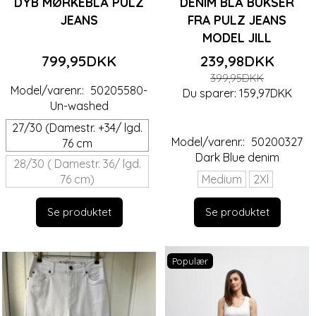
DYB MØRKEBLÅ PULZ
DENIM BLÅ BUKSER
JEANS
FRA PULZ JEANS
MODEL JILL
799,95DKK
239,98DKK
399,95DKK
Model/varenr.:
50205580-
Du sparer:
159,97DKK
Un-washed
27/30 (Damestr. +34/ lgd.
Model/varenr.:
50200327
76 cm
Dark Blue denim
28/30 ( Damestr. 36/ lgd.
76 cm)
Medium
2Xl
Se produktet
Se produktet
Populær