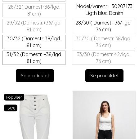
Model/varenr.:
50207173
28/32( Damestr.36/lgd.
Ligth blue Denim
81cm)
29/32 (Damestr.+36/lgd.
28/30 ( Damestr. 36/ lgd.
81 cm)
76 cm)
30/32 (Damestr. 38/lgd.
30/30 ( Damestr. 38/lgd.
81 cm)
76 cm)
31/32 (Damestr. +38/lgd
33/30 (Damestr. 42/lgd.
81 cm)
76 cm)
Se produktet
Se produktet
Populær
-50%