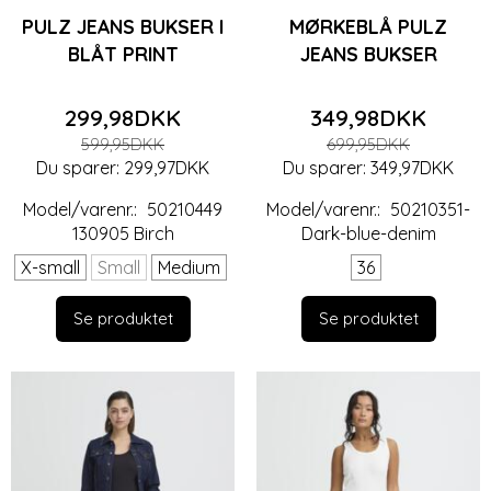
PULZ JEANS BUKSER I
MØRKEBLÅ PULZ
BLÅT PRINT
JEANS BUKSER
299,98DKK
349,98DKK
599,95DKK
699,95DKK
Du sparer:
299,97DKK
Du sparer:
349,97DKK
Model/varenr.:
50210449
Model/varenr.:
50210351-
130905 Birch
Dark-blue-denim
X-small
Small
Medium
36
Se produktet
Se produktet