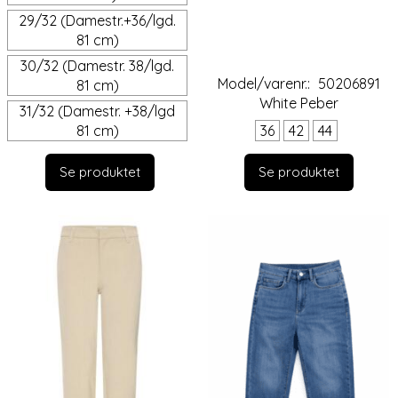
29/32 (Damestr.+36/lgd.
81 cm)
30/32 (Damestr. 38/lgd.
Model/varenr.:
50206891
81 cm)
White Peber
31/32 (Damestr. +38/lgd
81 cm)
36
42
44
Se produktet
Se produktet