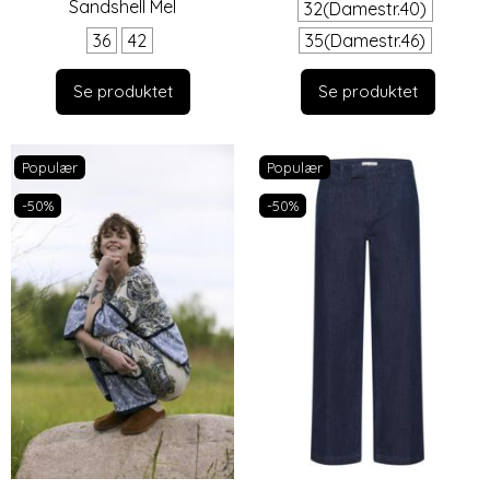
Sandshell Mel
32(Damestr.40)
36
42
35(Damestr.46)
Se produktet
Se produktet
Populær
Populær
-50%
-50%