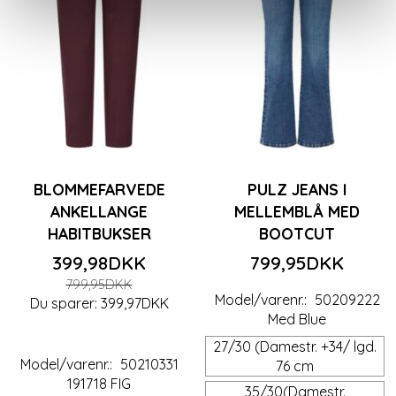
BLOMMEFARVEDE
PULZ JEANS I
ANKELLANGE
MELLEMBLÅ MED
HABITBUKSER
BOOTCUT
399,98DKK
799,95DKK
799,95DKK
Model/varenr.:
50209222
Du sparer:
399,97DKK
Med Blue
27/30 (Damestr. +34/ lgd.
Model/varenr.:
50210331
76 cm
191718 FIG
35/30(Damestr.