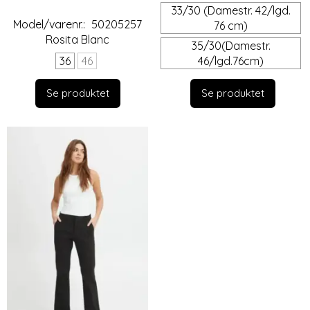
33/30 (Damestr. 42/lgd.
Model/varenr.:
50205257
76 cm)
Rosita Blanc
35/30(Damestr.
36
46
46/lgd.76cm)
Se produktet
Se produktet