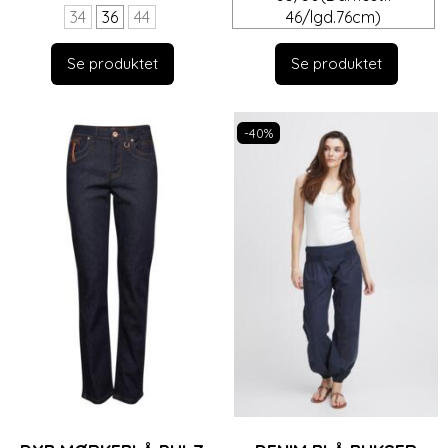
34
36
44
46/lgd.76cm)
Se produktet
Se produktet
-40%