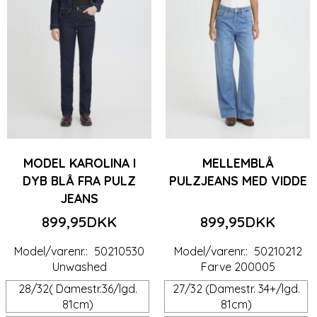
MODEL KAROLINA I
MELLEMBLÅ
DYB BLÅ FRA PULZ
PULZJEANS MED VIDDE
JEANS
899,95DKK
899,95DKK
Model/varenr.:
50210530
Model/varenr.:
50210212
Unwashed
Farve 200005
28/32( Damestr.36/lgd.
27/32 (Damestr. 34+/lgd.
81cm)
81cm)