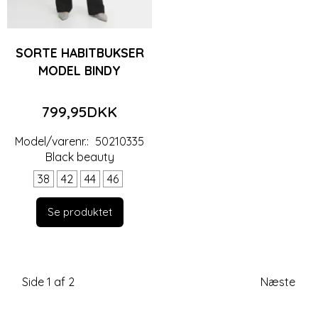
SORTE HABITBUKSER
MODEL BINDY
799,95DKK
Model/varenr.:
50210335
Black beauty
38
42
44
46
Se produktet
Side 1 af 2
Næste