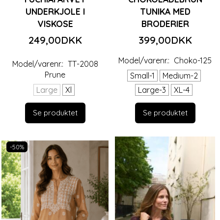
UNDERKJOLE I
TUNIKA MED
VISKOSE
BRODERIER
249,00DKK
399,00DKK
Model/varenr.:
Choko-125
Model/varenr.:
TT-2008
Prune
Small-1
Medium-2
Large
Xl
Large-3
XL-4
Se produktet
Se produktet
-50%