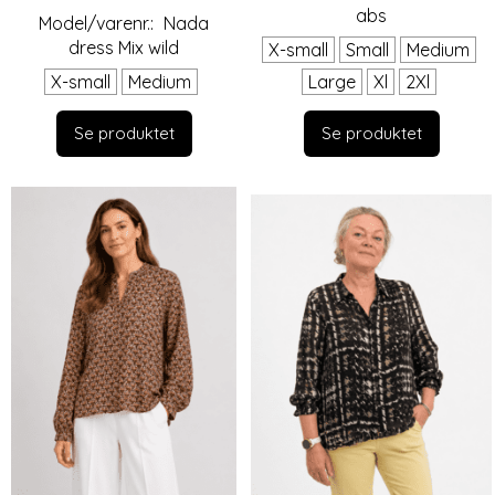
abs
Model/varenr.:
Nada
dress Mix wild
X-small
Small
Medium
X-small
Medium
Large
Xl
2Xl
Se produktet
Se produktet