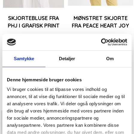
SKJORTEBLUSE FRA
MØNSTRET SKJORTE
PHJ I GRAFISK PRINT
FRA PEACE HEART JOY
1.199,00DKK
1.199,00DKK
Model/varenr.:
Nova
Model/varenr.:
Rosina
Samtykke
Detaljer
Om
Symmetric
Cheks
Small
Medium
Large
X-small
Small
Large
Xl
2Xl
Xl
2Xl
Denne hjemmeside bruger cookies
Vi bruger cookies til at tilpasse vores indhold og
Se produktet
Se produktet
annoncer, til at vise dig funktioner til sociale medier og til
at analysere vores trafik. Vi deler også oplysninger om
din brug af vores hjemmeside med vores partnere inden
for sociale medier, annonceringspartnere og
analysepartnere. Vores partnere kan kombinere disse
data med andre oplysninger, du har givet dem, eller som