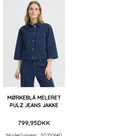
MØRKEBLÅ MELERET
PULZ JEANS JAKKE
799,95DKK
Model/varenr.:
50210640