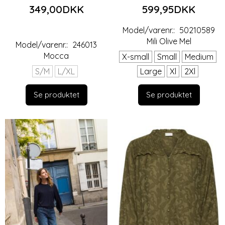
349,00DKK
599,95DKK
Model/varenr.:
50210589
Mili Olive Mel
Model/varenr.:
246013
Mocca
X-small
Small
Medium
S/M
L/XL
Large
Xl
2Xl
Se produktet
Se produktet