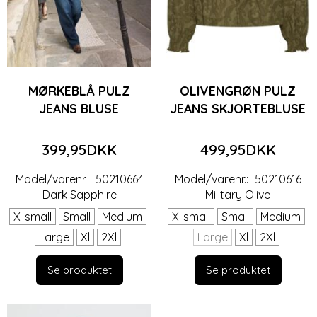
MØRKEBLÅ PULZ
OLIVENGRØN PULZ
JEANS BLUSE
JEANS SKJORTEBLUSE
399,95DKK
499,95DKK
Model/varenr.:
50210664
Model/varenr.:
50210616
Dark Sapphire
Military Olive
X-small
Small
Medium
X-small
Small
Medium
Large
Xl
2Xl
Large
Xl
2Xl
Se produktet
Se produktet