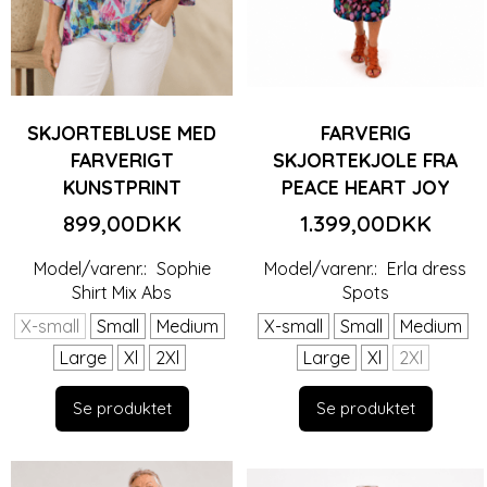
SKJORTEBLUSE MED
FARVERIG
FARVERIGT
SKJORTEKJOLE FRA
KUNSTPRINT
PEACE HEART JOY
899,00DKK
1.399,00DKK
Model/varenr.:
Sophie
Model/varenr.:
Erla dress
Shirt Mix Abs
Spots
X-small
Small
Medium
X-small
Small
Medium
Large
Xl
2Xl
Large
Xl
2Xl
Se produktet
Se produktet