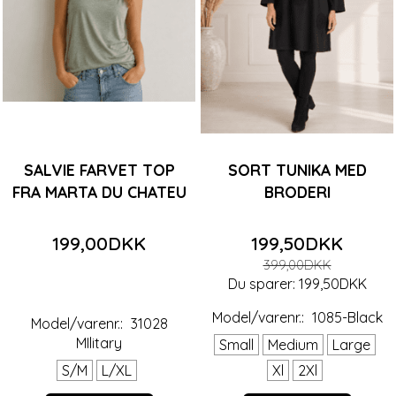
SALVIE FARVET TOP
SORT TUNIKA MED
FRA MARTA DU CHATEU
BRODERI
199,00DKK
199,50DKK
399,00DKK
Du sparer:
199,50DKK
Model/varenr.:
1085-Black
Model/varenr.:
31028
MIlitary
Small
Medium
Large
S/M
L/XL
Xl
2Xl