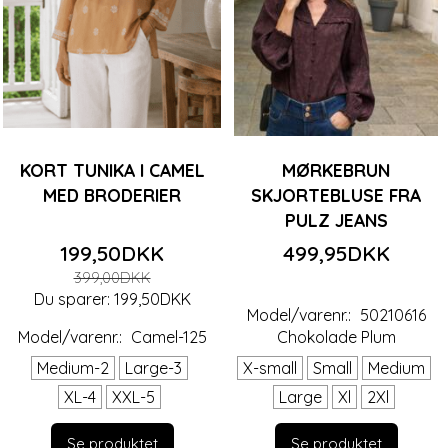
KORT TUNIKA I CAMEL
MØRKEBRUN
MED BRODERIER
SKJORTEBLUSE FRA
PULZ JEANS
199,50DKK
499,95DKK
399,00DKK
Du sparer:
199,50DKK
Model/varenr.:
50210616
Model/varenr.:
Camel-125
Chokolade Plum
Medium-2
Large-3
X-small
Small
Medium
XL-4
XXL-5
Large
Xl
2Xl
Se produktet
Se produktet