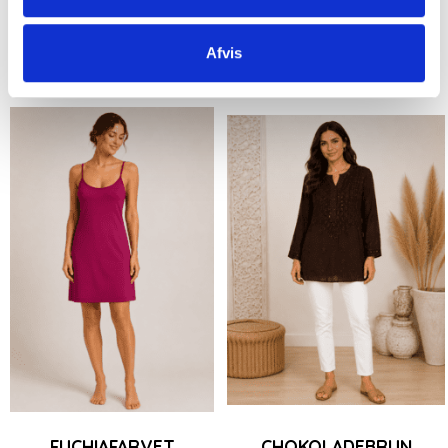
Large
Xl
2Xl
Xl
2Xl
Afvis
Se produktet
Se produktet
FUCHIAFARVET
CHOKOLADEBRUN