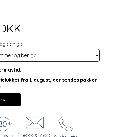
0DKK
g benlgd.:
ringstid.
rielukket fra 1. august, der sendes pakker
st.
urv