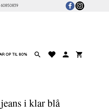
 60850839
AR OP TIL 80%
jeans i klar blå