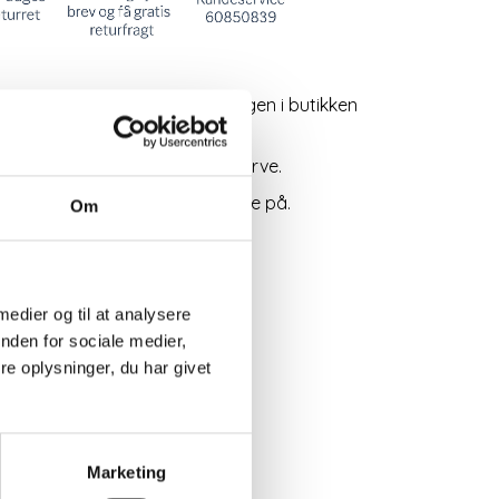
del Jessie fra Bessie er nu igen i butikken
n smuk klar forårsparat blå farve.
de er utrolig behagelige at have på.
Om
on
 medier og til at analysere
nden for sociale medier,
e oplysninger, du har givet
Marketing