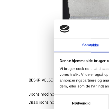
Samtykke
Denne hjemmeside bruger c
Vi bruger cookies til at tilpas
vores trafik. Vi deler også 
BESKRIVELSE
annonceringspartnere og anal
dem, eller som de har indsaml
Jeans med høj talje og lårvidde med plads til 
Samtykkevalg
Disse jeans har ligeledes vidde omkring læg, 
Nødvendig