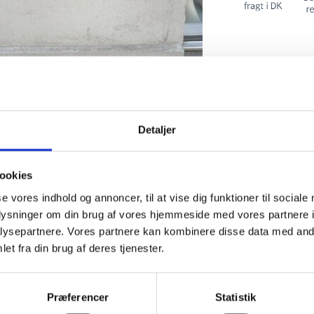
Den populære mo
i en ny udgave
-Denne gang i e
Med strecht så 
Detaljer
Mere informati
ookies
se vores indhold og annoncer, til at vise dig funktioner til sociale
oplysninger om din brug af vores hjemmeside med vores partnere i
ysepartnere. Vores partnere kan kombinere disse data med andr
et fra din brug af deres tjenester.
lår.
så der er plads til de brede lægge.
Præferencer
Statistik