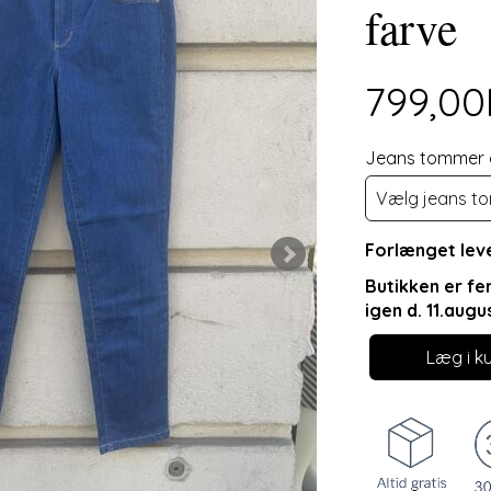
farve
799,0
Jeans tommer o
Forlænget leve
Butikken er fe
igen d. 11.augu
Læg i k