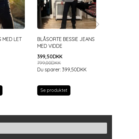
 MED LET
BLÅSORTE BESSIE JEANS
BLÅ PULZ JEA
MED VIDDE
VASK
399,50DKK
399,98DKK
799,00DKK
799,95DKK
Du sparer:
399,50DKK
Du sparer:
399
Se produktet
Se produktet