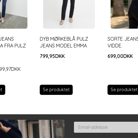
JEANS
DYB MØRKEBLÅ PULZ
SORTE JEANS
A FRA PULZ
JEANS MODEL EMMA
VIDDE.
799,95DKK
699,00DKK
99,97DKK
Se produktet
Se produktet
t
Email-
adresse