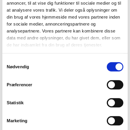
annoncer, til at vise dig funktioner til sociale medier og til
at analysere vores trafik. Vi deler også oplysninger om
din brug af vores hjemmeside med vores partnere inden
for sociale medier, annonceringspartnere og
analysepartnere. Vores partnere kan kombinere disse
data med andre oplysninger, du har givet dem, eller som
de har indsamlet fra din brug af deres tjenester.
MANSTED BLUSE MED
Samtykkevalg
PRINT I MØRK TURKIS
Nødvendig
349,50DKK
699,00DKK
Præferencer
Du sparer:
349,50DKK
Model/varenr.:
Sun
Statistik
Turquise
Medium
Marketing
Se produktet