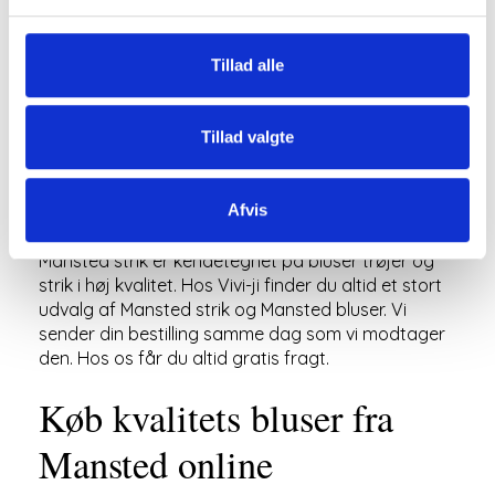
Tillad alle
Med en bluse eller top fra
Mansted strik
får du altid
en bluse i høj kvalitet som holder farve og form i
Tillad valgte
årevis. Hvilket jo er super heldigt, da det som oftest
ender med at blive din yndlingsbluse. Mansted
fremstiller bluser og toppe i bomuld og forskellige
Afvis
slags uld typer.
Mansted strik er kendetegnet på bluser trøjer og
strik i høj kvalitet. Hos Vivi-ji finder du altid et stort
udvalg af Mansted strik og Mansted bluser. Vi
sender din bestilling samme dag som vi modtager
den. Hos os får du altid gratis fragt.
Køb kvalitets bluser fra
Mansted online