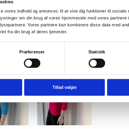
ookies
maskine med vrangen ud på 40 grader.
se vores indhold og annoncer, til at vise dig funktioner til sociale
oplysninger om din brug af vores hjemmeside med vores partnere i
ysepartnere. Vores partnere kan kombinere disse data med andr
et fra din brug af deres tjenester.
Præferencer
Statistik
Tillad valgte