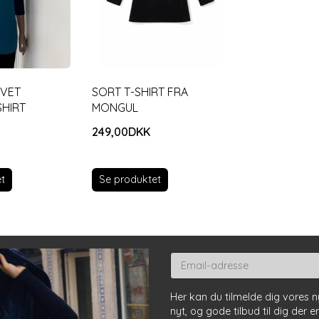
RVET
SORT T-SHIRT FRA
HIRT
MONGUL
249,00DKK
t
Se produktet
Email-
adresse
Her kan du tilmelde dig vores 
nyt, og gode tilbud til dig der e