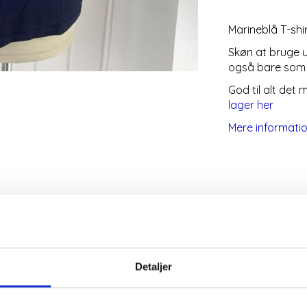
Marineblå T-shi
Skøn at bruge un
også bare som 
God til alt det 
lager her
Mere informati
Denne bluse sidder ind til kroppen. Du kan vælge den en størr
Detaljer
ller bare som almindelig bluse. Kan vaskes i det uendelige og
e farver.