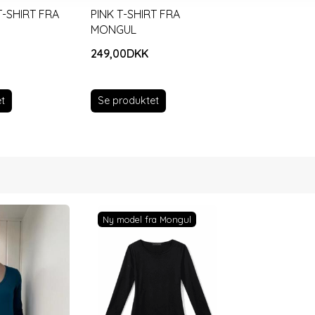
T-SHIRT FRA
PINK T-SHIRT FRA
MONGUL
249,00DKK
t
Se produktet
Ny model fra Mongul