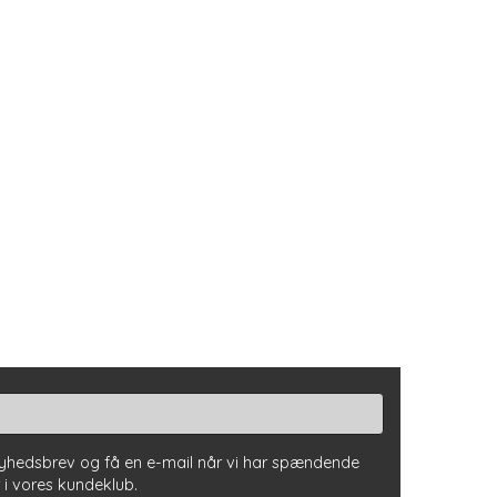
nyhedsbrev og få en e-mail når vi har spændende
r i vores kundeklub.