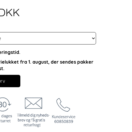
0DKK
ringstid.
rielukket fra 1. august, der sendes pakker
st.
urv