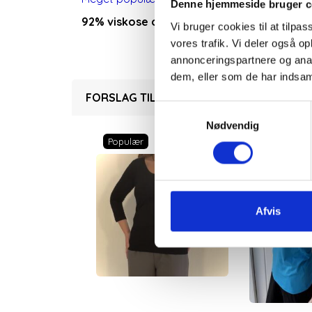
Denne hjemmeside bruger c
92% viskose og 8% elastan, kan vaskes i 
Vi bruger cookies til at tilpas
vores trafik. Vi deler også 
annonceringspartnere og anal
dem, eller som de har indsaml
FORSLAG TIL DIG
Samtykkevalg
Nødvendig
Populær
Afvis