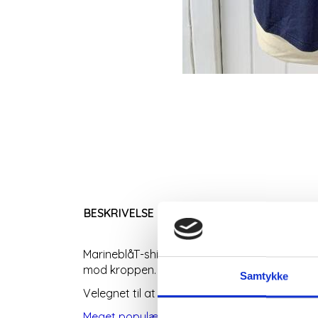
BESKRIVELSE
MarineblåT-shirt med rund hals og 3/4 ærmer. 
mod kroppen.
Samtykke
Velegnet til at have under noget andet tøj e
Meget populær model, findes i flere forskellig