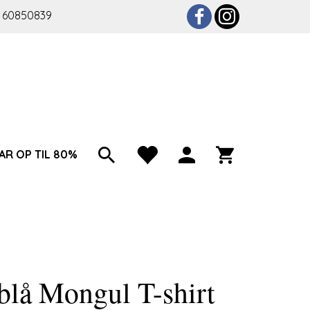
 60850839
AR OP TIL 80%
lå Mongul T-shirt