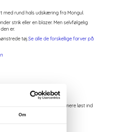
rt med rund hals udskæring fra Mongul.
der strik eller en blazer. Men selvfølgelig
den er.
mønstrede tøj.
Se alle de forskellige farver på
on
else større så den sidder lidt mere løst ind
Om
 bliver ved med at være pæn!