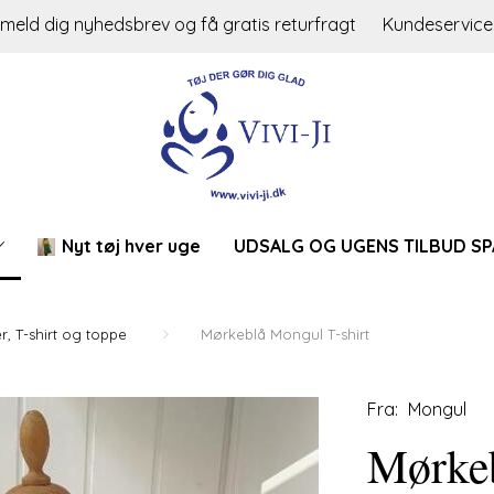
lmeld dig nyhedsbrev og få gratis returfragt
Kundeservice
Nyt tøj hver uge
UDSALG OG UGENS TILBUD SP
r, T-shirt og toppe
Mørkeblå Mongul T-shirt
Fra:
Mongul
Mørkeb