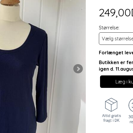
249,0
Størrelse:
Forlænget leve
Butikken er fe
igen d. 11.augu
Læg i k