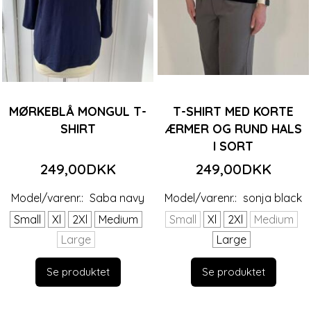
MØRKEBLÅ MONGUL T-
T-SHIRT MED KORTE
SHIRT
ÆRMER OG RUND HALS
I SORT
249,00DKK
249,00DKK
Model/varenr.:
Saba navy
Model/varenr.:
sonja black
Small
Xl
2Xl
Medium
Small
Xl
2Xl
Medium
Large
Large
Se produktet
Se produktet