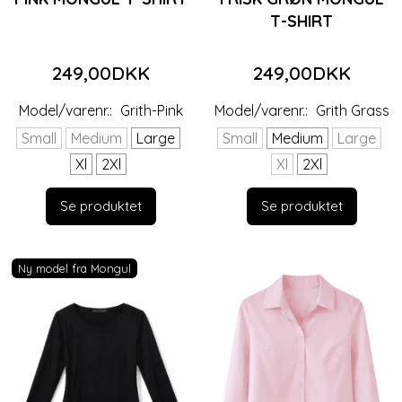
T-SHIRT
249,00DKK
249,00DKK
Model/varenr.:
Grith-Pink
Model/varenr.:
Grith Grass
Small
Medium
Large
Small
Medium
Large
Xl
2Xl
Xl
2Xl
Se produktet
Se produktet
Ny model fra Mongul