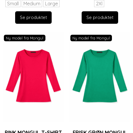
Small
Medium
Large
2Xl
Se produktet
Se produktet
Ny model fra Mongul
Ny model fra Mongul
PINK MONGUL T-SHIRT
FRISK GRØN MONGUL