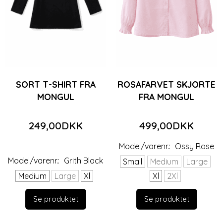
SORT T-SHIRT FRA
ROSAFARVET SKJORTE
MONGUL
FRA MONGUL
249,00DKK
499,00DKK
Model/varenr.:
Ossy Rose
Model/varenr.:
Grith Black
Small
Medium
Large
Medium
Large
Xl
Xl
2Xl
Se produktet
Se produktet