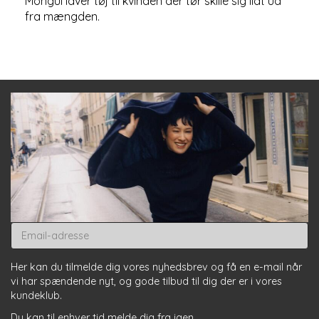
Mongul laver tøj til kvinden der tør skille sig lidt ud
fra mængden.
Email-
adresse
Her kan du tilmelde dig vores nyhedsbrev og få en e-mail når
vi har spændende nyt, og gode tilbud til dig der er i vores
kundeklub.
Du kan til enhver tid melde dig fra igen.