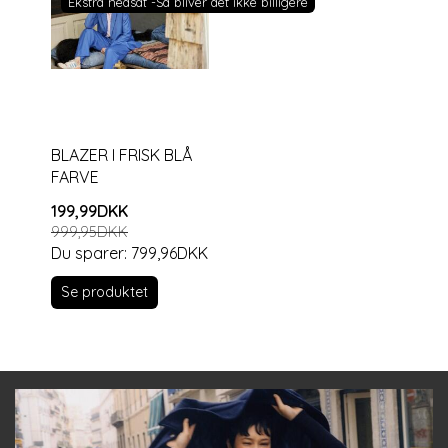
Ekstra nedsat -Så bliver det ikke billigere
BLAZER I FRISK BLÅ
FARVE
199,99DKK
999,95DKK
Du sparer:
799,96DKK
Se produktet