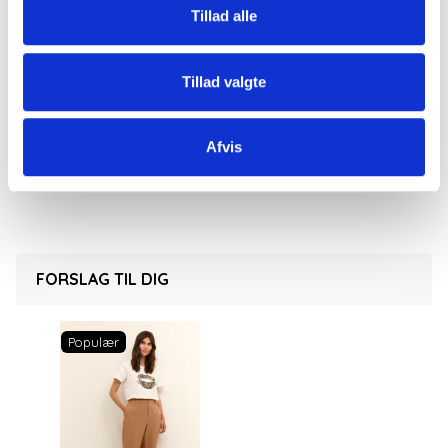
Stoffet er tyndt og glat med en vis tyngde, så det
Tillad alle
falder utrolig flot.
Kan du lide jakkesæt? Se blazeren
her
Tillad valgte
80% polyester og 20% viskose. Kan renses.
Afvis
FORSLAG TIL DIG
Populær