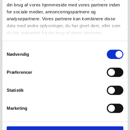
din brug af vores hjemmeside med vores partnere inden
Habitbukser med vidde i en klar blå farve.
for sociale medier, annonceringspartnere og
analysepartnere. Vores partnere kan kombinere disse
Passer til denne
blazer
data med andre oplysninger, du har givet dem, eller som
Mere information
de har indsamlet fra din brug af deres tjenester.
Samtykkevalg
Nødvendig
BESKRIVELSE
Præferencer
Habitbukser med høj talje og bred linning med
elastik i rygge, så bukserne sidder helt perfekt i livet.
Statistik
Bukserne har skrålommer. Baglommerne er
pyntelommer.
Marketing
Bukserne er brede både i lår og benet. I str. Large er
de 66 Cm i omkredsen, det flade mål er 33 Cm.
Benlængden er 76 Cm