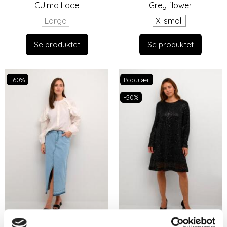
CUima Lace
Grey flower
Large
X-small
Se produktet
Se produktet
-60%
Populær
-50%