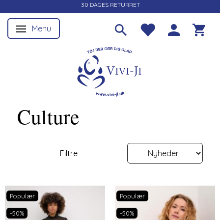
30 DAGES RETURRET
Menu
Skifte navigation
Culture
Filtre
Populær
Populær
-50%
-50%