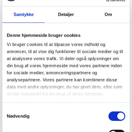
LANG CULTURE
SORT PALLIETKJOLE
Samtykke
Detaljer
Om
NEDERDEL I DENIM
FRA CULTURE
200,00DKK
599,98DKK
Denne hjemmeside bruger cookies
499,95DKK
1.199,95DKK
Vi bruger cookies til at tilpasse vores indhold og
Du sparer:
299,95DKK
Du sparer:
599,97DKK
annoncer, til at vise dig funktioner til sociale medier og til
Model/varenr.:
50110667
Model/varenr.:
50110125
at analysere vores trafik. Vi deler også oplysninger om
Ami long skirt
cualbine Black
din brug af vores hjemmeside med vores partnere inden
42
Large
for sociale medier, annonceringspartnere og
analysepartnere. Vores partnere kan kombinere disse
Se produktet
Se produktet
data med andre oplysninger, du har givet dem, eller som
de har indsamlet fra din brug af deres tjenester.
Populær
Populær
Samtykkevalg
Nødvendig
-50%
-67%