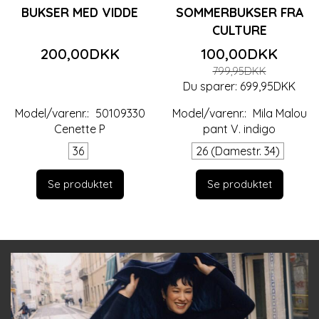
BUKSER MED VIDDE
SOMMERBUKSER FRA
CULTURE
200,00DKK
100,00DKK
799,95DKK
Du sparer:
699,95DKK
Model/varenr.:
50109330
Model/varenr.:
Mila Malou
Cenette P
pant V. indigo
36
26 (Damestr. 34)
Se produktet
Se produktet