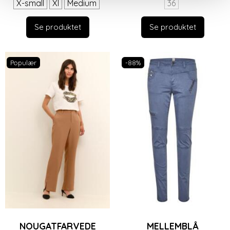
X-small
Xl
Medium
36
Se produktet
Se produktet
Populær
-88%
NOUGATFARVEDE
MELLEMBLÅ