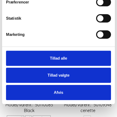
Præferencer
Statistik
Marketing
Tillad alle
SORT PALLIETBLUSE
KORT SAND FARVET
FRA CULTURE
VEST FRA CULTURE
Tillad valgte
199,98DKK
200,00DKK
399,95DKK
599,95DKK
Afvis
Du sparer:
199,97DKK
Du sparer:
399,95DKK
Model/varenr.:
50110085
Model/varenr.:
50109348
Black
cenette