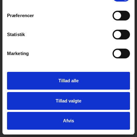
Præferencer
Statistik
Marketing
Email-
adresse
Her kan du tilmelde dig vores nyhedsbrev og få en e-mail når
vi har spændende nyt, og gode tilbud til dig der er i vores
Tillad alle
kundeklub.
Du kan til enhver tid melde dig fra igen.
Tillad valgte
Din mailadresse bliver hos os.
Tilmeld
Afmeld
Afvis
Informationer