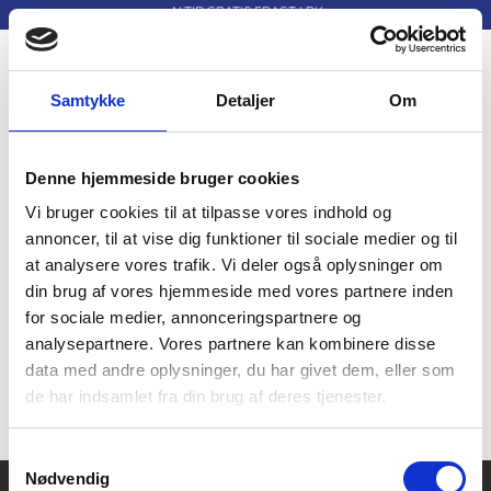
ALTID GRATIS FRAGT I DK
30 DAGES RETURRET
Menu
Skifte navigation
Samtykke
Detaljer
Om
Denne hjemmeside bruger cookies
Vi bruger cookies til at tilpasse vores indhold og
annoncer, til at vise dig funktioner til sociale medier og til
Esqualo
at analysere vores trafik. Vi deler også oplysninger om
din brug af vores hjemmeside med vores partnere inden
for sociale medier, annonceringspartnere og
analysepartnere. Vores partnere kan kombinere disse
data med andre oplysninger, du har givet dem, eller som
Vi har i øjeblikket ikke nogle produkter med dette
de har indsamlet fra din brug af deres tjenester.
mærke.
Samtykkevalg
Nødvendig