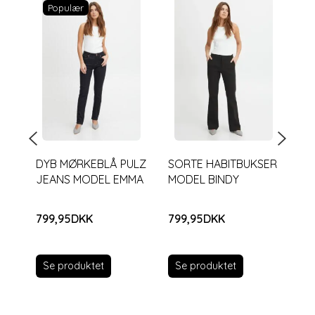
Populær
DYB MØRKEBLÅ PULZ
SORTE HABITBUKSER
SO
JEANS MODEL EMMA
MODEL BINDY
ME
799,95DKK
799,95DKK
89
Se produktet
Se produktet
S