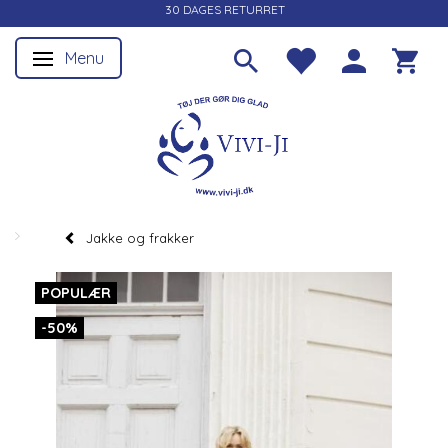
30 DAGES RETURRET
Menu
Skifte navigation
Jakke og frakker
POPULÆR
-50%