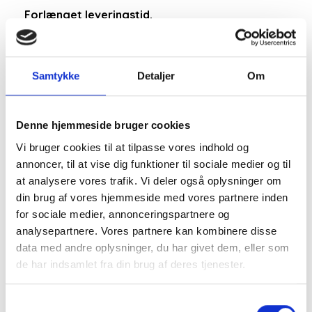
Forlænget leveringstid.
Butikken er ferielukket fra 1. august, der sendes
pakker igen d. 11.august.
Samtykke
Detaljer
Om
Læg i kurv
Denne hjemmeside bruger cookies
Vi bruger cookies til at tilpasse vores indhold og
annoncer, til at vise dig funktioner til sociale medier og til
at analysere vores trafik. Vi deler også oplysninger om
din brug af vores hjemmeside med vores partnere inden
for sociale medier, annonceringspartnere og
analysepartnere. Vores partnere kan kombinere disse
Klassisk, enkelt og tidsløs sandfarvet trenchcoat
data med andre oplysninger, du har givet dem, eller som
fra Soulmate.
de har indsamlet fra din brug af deres tjenester.
Denne trenchcoat går ned til knæet.
Samtykkevalg