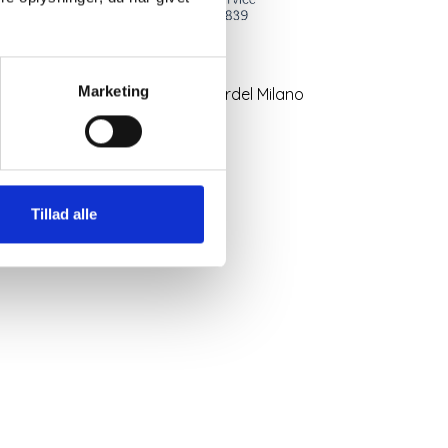
Marketing
lære og klassiske jersey nederdel Milano
 King Louie.
r sort
farver og print
on
Tillad alle