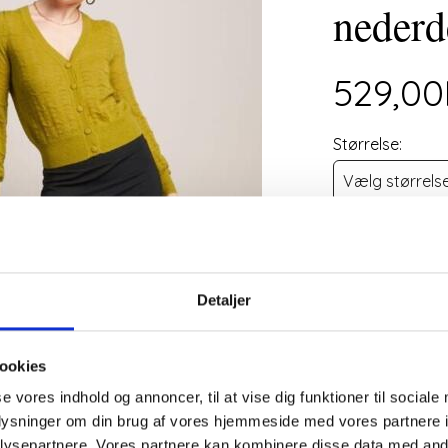
nederd
529,0
Størrelse:
Forlænget leve
Butikken er fe
igen d. 11.augu
Detaljer
Læg i k
ookies
se vores indhold og annoncer, til at vise dig funktioner til sociale
oplysninger om din brug af vores hjemmeside med vores partnere i
ysepartnere. Vores partnere kan kombinere disse data med andr