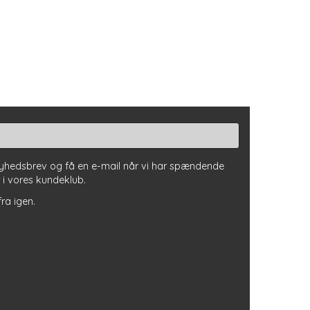
nyhedsbrev og få en e-mail når vi har spændende
r i vores kundeklub.
fra igen.