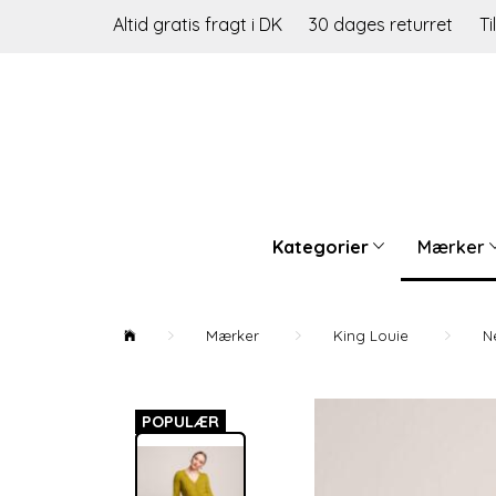
Altid gratis fragt i DK
30 dages returret
Ti
Kategorier
Mærker
Mærker
King Louie
N
POPULÆR