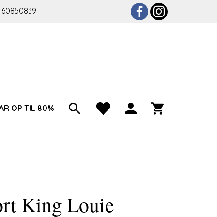
 60850839
AR OP TIL 80%
ort King Louie