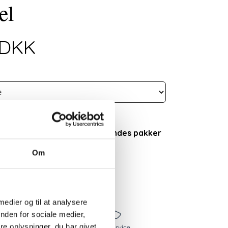
el
0DKK
ringstid.
rielukket fra 1. august, der sendes pakker
st.
Om
urv
 medier og til at analysere
nden for sociale medier,
e oplysninger, du har givet