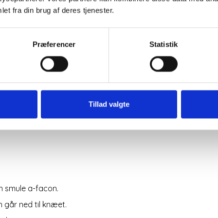
et fra din brug af deres tjenester.
Præferencer
Statistik
Den meget popu
Border skirt fra
Denne udgave e
Den fås i andre
Mere informati
Tillad valgte
n smule a-facon.
 går ned til knæet.