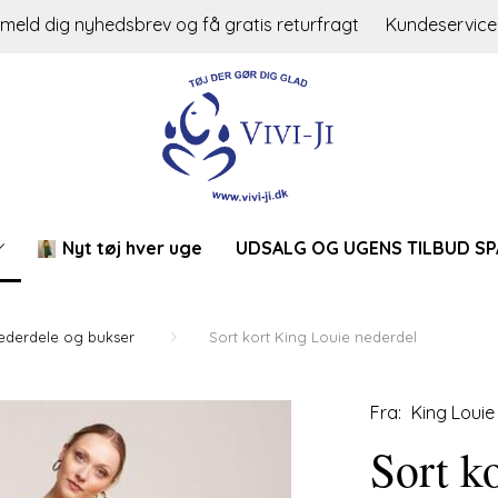
lmeld dig nyhedsbrev og få gratis returfragt
Kundeservice
Nyt tøj hver uge
UDSALG OG UGENS TILBUD SP
ederdele og bukser
Sort kort King Louie nederdel
Fra:
King Louie
Sort k