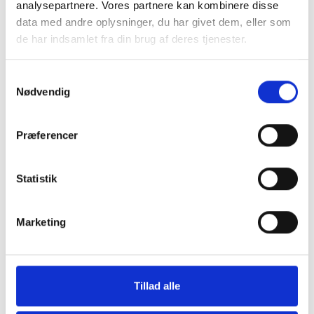
1 stk tilbage på lager
analysepartnere. Vores partnere kan kombinere disse
data med andre oplysninger, du har givet dem, eller som
Forlænget leveringstid.
de har indsamlet fra din brug af deres tjenester.
Butikken er ferielukket fra 1. august, der sendes
pakker igen d. 11.august.
Samtykkevalg
Nødvendig
Læg i kurv
Præferencer
Statistik
Marketing
Tillad alle