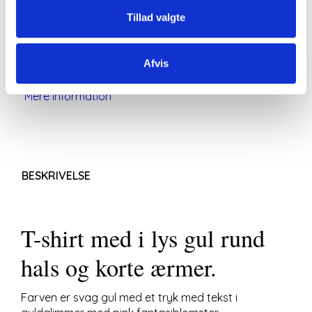
Gul T-shirt med tryk
Tillad valgte
fra Marta du chateau
Afvis
Denne T-shirt sidder let løst ind mod kroppen.
Mere information
BESKRIVELSE
T-shirt med i lys gul rund
hals og korte ærmer.
Farven er svag gul med et tryk med tekst i