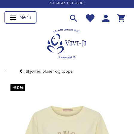
30 DAGES RETURRET
Menu
Skifte navigation
Skjorter, bluser og toppe
-50%