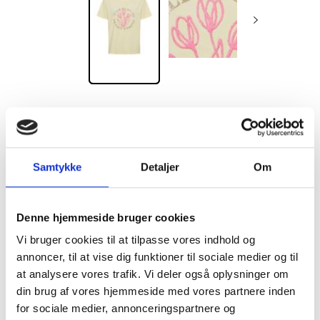
Fra:
Marta du chateau
Gul T-shirt fra Marta
Samtykke
Detaljer
Om
124,50DKK
Denne hjemmeside bruger cookies
249,00DKK
Du sparer:
124,50DKK
Vi bruger cookies til at tilpasse vores indhold og
annoncer, til at vise dig funktioner til sociale medier og til
Størrelse:
at analysere vores trafik. Vi deler også oplysninger om
din brug af vores hjemmeside med vores partnere inden
for sociale medier, annonceringspartnere og