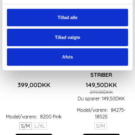
Tillad alle
Tillad valgte
Afvis
ROSA/ PINK SKJORTE
MARTA DU CHATEAU T-
FRA MARTA
SHIRT MED PINK
STRIBER
399,00DKK
149,50DKK
299,00DKK
Du sparer:
149,50DKK
Model/varenr.:
84275-
Model/varenr.:
8200 Pink
1852S
S/M
L/XL
S/M