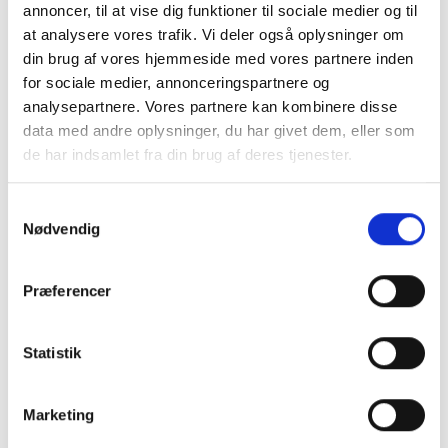
annoncer, til at vise dig funktioner til sociale medier og til
CHATEAU BLONDETOP
MARTA
at analysere vores trafik. Vi deler også oplysninger om
din brug af vores hjemmeside med vores partnere inden
299,00DKK
124,50DKK
for sociale medier, annonceringspartnere og
249,00DKK
analysepartnere. Vores partnere kan kombinere disse
Du sparer:
124,50DKK
data med andre oplysninger, du har givet dem, eller som
de har indsamlet fra din brug af deres tjenester.
Model/varenr.:
85661-MCd-
Model/varenr.:
22585-
Zorina-Beige
Yellow
Samtykkevalg
S/M
L/XL
L/XL
Nødvendig
Se produktet
Se produktet
Præferencer
-50%
Statistik
Marketing