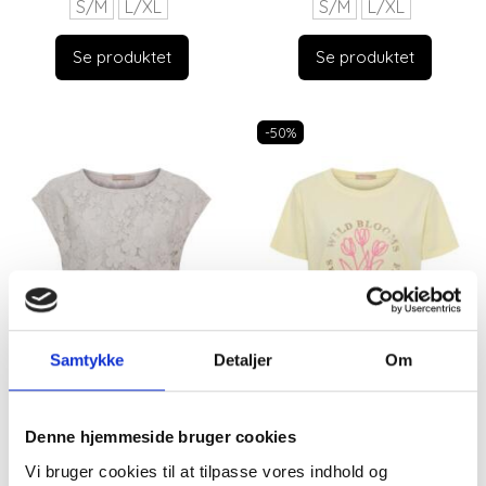
S/M
L/XL
S/M
L/XL
Se produktet
Se produktet
-50%
Samtykke
Detaljer
Om
Denne hjemmeside bruger cookies
Vi bruger cookies til at tilpasse vores indhold og
BEIGE MARTA DU
GUL T-SHIRT FRA