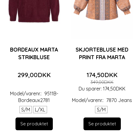
BORDEAUX MARTA
SKJORTEBLUSE MED
STRIKBLUSE
PRINT FRA MARTA
299,00DKK
174,50DKK
349,00DKK
Du sparer:
174,50DKK
Model/varenr.:
9511B-
Bordeaux2781
Model/varenr.:
7870 Jeans
S/M
L/XL
S/M
Se produktet
Se produktet