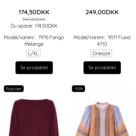
174,50DKK
249,00DKK
349,00DKK
Du sparer:
174,50DKK
Model/varenr.:
7976 Fango
Model/varenr.:
9511 Fuxia
Melange
4710
L/XL
Onesize
Se produktet
Se produktet
Populær
-50%