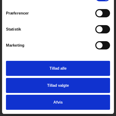
Præferencer
Statistik
Marketing
Email-
adresse
Her kan du tilmelde dig vores nyhedsbrev og få en e-mail når
vi har spændende nyt, og gode tilbud til dig der er i vores
Tillad alle
kundeklub.
Du kan til enhver tid melde dig fra igen.
Tillad valgte
Din mailadresse bliver hos os.
Tilmeld
Afmeld
Afvis
Informationer