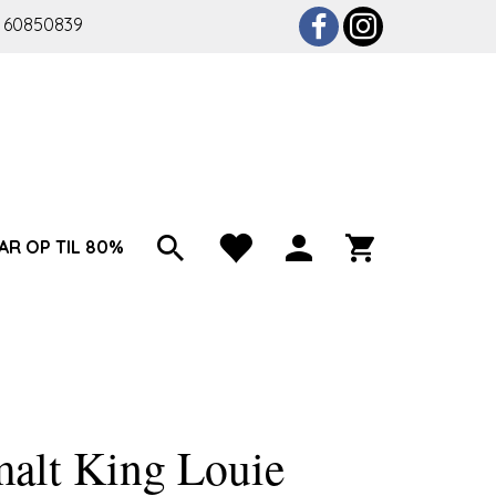
 60850839
AR OP TIL 80%
ng Louie