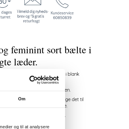
 og feminint sort bælte i
te læder.
r et organisk formet spænde i blank
le King Louie bælter her
bredt. Det er helt glat i strukturen.
Om
usteres i ryggen, så du kan bruge det til
ser, tunika, bukser og nederdele.
stilfuld touch til din påklædning.
tgrøn
 medier og til at analysere