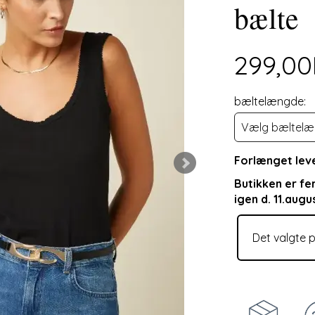
bælte
299,0
bæltelængde:
Forlænget leve
Butikken er fe
igen d. 11.augu
Det valgte p