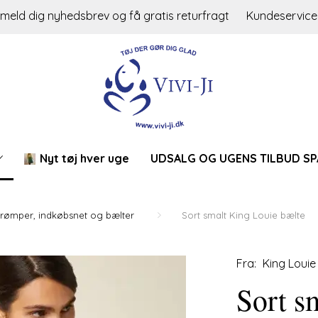
lmeld dig nyhedsbrev og få gratis returfragt
Kundeservice
Nyt tøj hver uge
UDSALG OG UGENS TILBUD SP
trømper, indkøbsnet og bælter
Sort smalt King Louie bælte
Fra:
King Louie
Sort smalt Ki