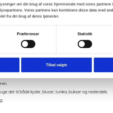
oplysninger om din brug af vores hjemmeside med vores partnere i
100% læder
ysepartnere. Vores partnere kan kombinere disse data med andr
Mere informati
et fra din brug af deres tjenester.
Præferencer
Statistik
t bælte i 100% ægte læder.
Tillad valgte
i blank guldfinish.
uren.
uge det til både kjoler, bluser, tunika, bukser og nederdele.
g.