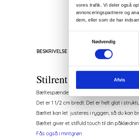
vores trafik. Vi deler også 
annonceringspartnere og anal
dem, eller som de har indsaml
Samtykkevalg
Nødvendig
BESKRIVELSE
Stilrent og feminint sor
Afvis
Bæltespændet er et organisk formet spænde 
Det er 1 1/2 cm bredt. Det er helt glat i strukt
Bæltet kan let justeres i ryggen, så du kan br
Bæltet giver et stilfuld touch til din påklædnin
Fås også i mintgrøn