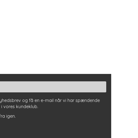
nyhedsbrev og få en e-mail når vi har spændende
r i vores kundeklub.
fra igen.