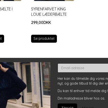
BÆLTE I
SYRENFARVET KING
LOUIE LÆDERBÆLTE
299,00DKK
t
Se produktet
Email-
adresse
Her kan du tilmelde dig vores 
nyt, og gode tilbud til dig der e
Du kan til enhver tid melde dig 
Din mailadresse bliver hos os.