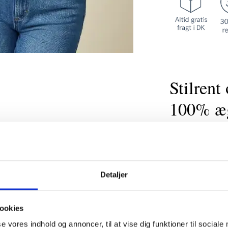
Stilrent
100% æg
Bæltespændet e
guldfinish.
Se al
Det er 1 1/2 cm 
Detaljer
Bæltet kan let j
både kjoler, blu
Bæltet giver et 
ookies
Fås også i min
se vores indhold og annoncer, til at vise dig funktioner til sociale