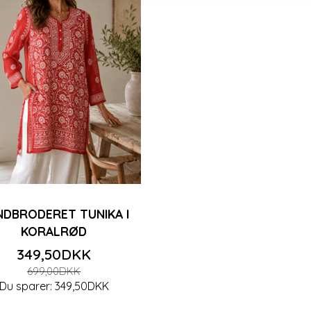
Populær
På lager igen
-50%
NDBRODERET TUNIKA I
KORALRØD
349,50DKK
699,00DKK
Du sparer:
349,50DKK