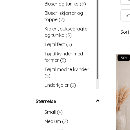
Bluser og tunika
(
5
)
Bluser, skjorter og
St
toppe
(
2
)
Kjoler , buksedragter
Sort
og tunika
(
5
)
Tøj til fest
(
3
)
Tøj til kvinder med
-50%
former
(
5
)
Tøj til modne kvinder
(
5
)
Underkjoler
(
2
)
Vivi-ji
(
7
)
Størrelse
Small
(
4
)
Medium
(
2
)