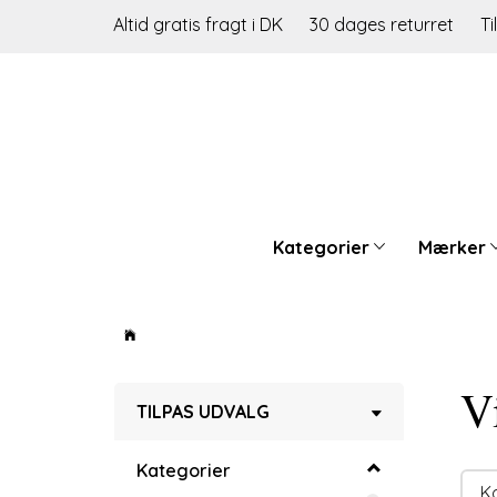
Altid gratis fragt i DK
30 dages returret
Ti
Kategorier
Mærker
Vi
Skifte
TILPAS UDVALG
filter
Kategorier
K