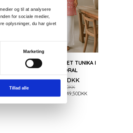
 medier og til at analysere
nden for sociale medier,
e oplysninger, du har givet
Marketing
EL
HÅNDBRODERET TUNIKA I
LYS KORAL
349,50DKK
699,00DKK
Tillad alle
K
Du sparer:
349,50DKK