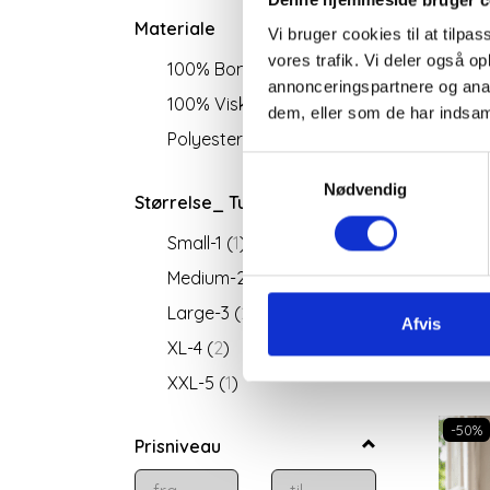
Materiale
Vi bruger cookies til at tilpas
vores trafik. Vi deler også 
100% Bomuld
(
1
)
annonceringspartnere og anal
100% Viskose
(
1
)
dem, eller som de har indsaml
Polyester-blanding
(
2
)
Samtykkevalg
Nødvendig
Størrelse_ Tunika
CH
Small-1
(
1
)
Medium-2
(
2
)
Large-3
(
2
)
Afvis
XL-4
(
2
)
XXL-5
(
1
)
-50%
Prisniveau