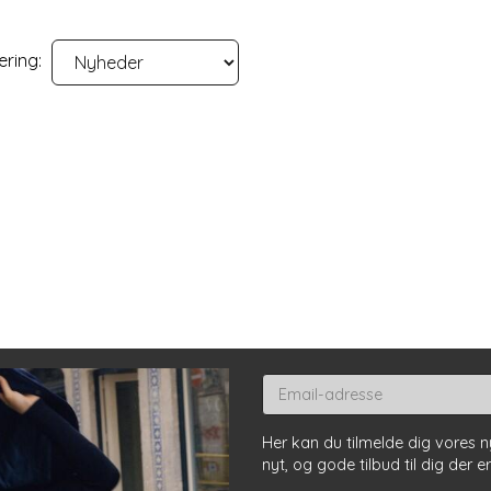
ering:
S MED LET
BLÅSORTE BESSIE JEANS
SORT BLUSE 
MED VIDDE
OG ELASTISK
399,50DKK
399,00DKK
799,00DKK
Du sparer:
399,50DKK
et
Se produktet
Se produkte
Email-
adresse
Her kan du tilmelde dig vores 
nyt, og gode tilbud til dig der e