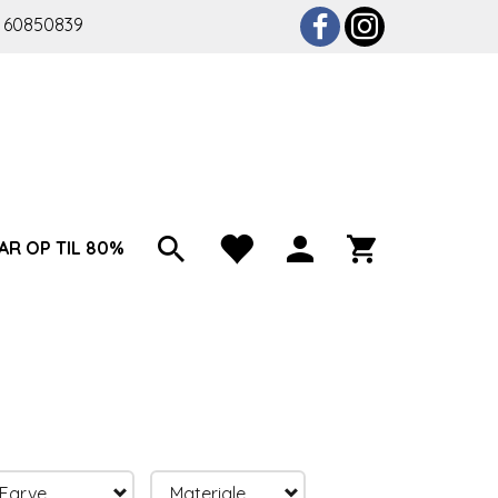
 60850839
AR OP TIL 80%
Farve
Materiale