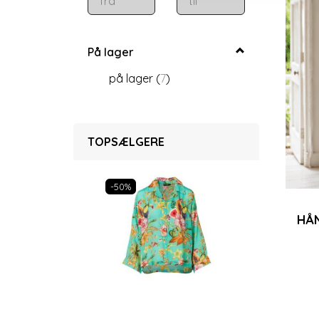
På lager
på lager
(
7
)
TOPSÆLGERE
-50%
Populær
HÅ