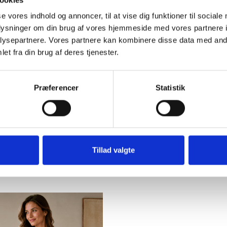
se vores indhold og annoncer, til at vise dig funktioner til sociale
oplysninger om din brug af vores hjemmeside med vores partnere i
ysepartnere. Vores partnere kan kombinere disse data med andr
et fra din brug af deres tjenester.
Præferencer
Statistik
OKOLADEBRUN TUNIKA
KORT TUNIKA I CAM
MED BRODERIER
MED BRODERIER
399,00DKK
199,50DKK
399,00DKK
Tillad valgte
Du sparer:
199,50DK