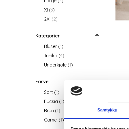
Large
(
3
)
Xl
(
3
)
2Xl
(
2
)
Kategorier
Bluser
(
1
)
Tunika
(
4
)
Underkjole
(
1
)
Farve
Sort
(
1
)
Fucsia
(
1
)
Brun
(
1
)
Samtykke
Camel
(
1
)
Denne hjemmeside bruger c