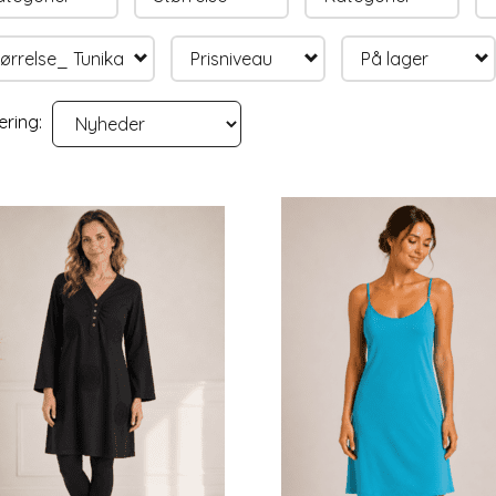
ørrelse_ Tunika
Prisniveau
På lager
ering: