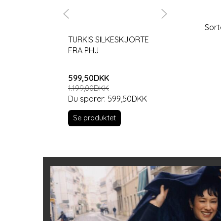
Sort
TURKIS SILKESKJORTE
SORTE JEAN
FRA PHJ
VIDDE.
599,50DKK
699,00DKK
1.199,00DKK
Du sparer:
599,50DKK
Se produktet
Se produkt