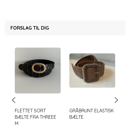
FORSLAG TIL DIG
FLETTET SORT
GRÅBRUNT ELASTISK
MA
BÆLTE FRA THREEE
BÆLTE
EL
M
BÆ