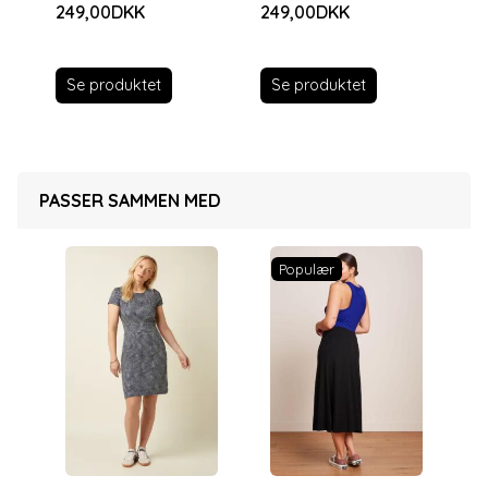
249,00DKK
249,00DKK
19
Se produktet
Se produktet
S
PASSER SAMMEN MED
Populær