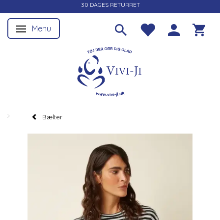
30 DAGES RETURRET
Menu
Skifte navigation
Bælter