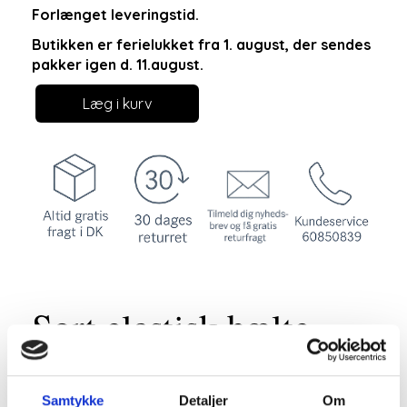
Forlænget leveringstid.
Butikken er ferielukket fra 1. august, der sendes
pakker igen d. 11.august.
Læg i kurv
Sort elastisk bælte
med dekorativt
Samtykke
Detaljer
Om