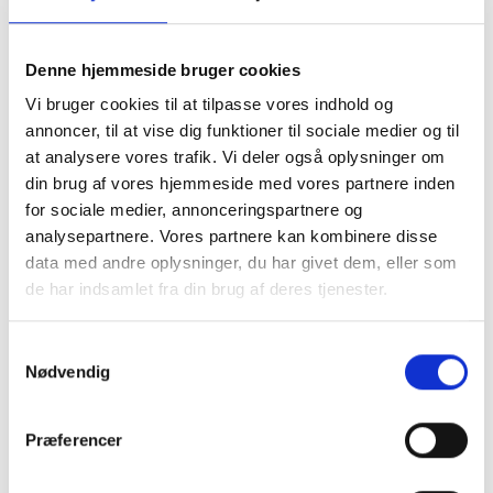
spænde.
Denne hjemmeside bruger cookies
Bæltet er med flettet struktur, den elastiske kvalitet
gør bæltet behageligt af have på.
Vi bruger cookies til at tilpasse vores indhold og
annoncer, til at vise dig funktioner til sociale medier og til
Perfekt til Kjoler, tunika og løse bluser.
at analysere vores trafik. Vi deler også oplysninger om
Fås også i marcipanfarvet udgave
din brug af vores hjemmeside med vores partnere inden
for sociale medier, annonceringspartnere og
analysepartnere. Vores partnere kan kombinere disse
Mere information
data med andre oplysninger, du har givet dem, eller som
de har indsamlet fra din brug af deres tjenester.
Samtykkevalg
BESKRIVELSE
Nødvendig
Præferencer
Elastisk bælte i sort med