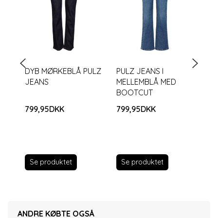
DYB MØRKEBLÅ PULZ
PULZ JEANS I
ME
JEANS
MELLEMBLÅ MED
JE
BOOTCUT
799,95DKK
799,95DKK
69
Se produktet
Se produktet
S
ANDRE KØBTE OGSÅ