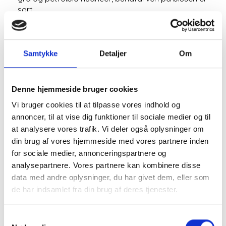
sort.
God både i hverdagen men også til pæn brug.
Mere information
Samtykke
Detaljer
Om
Denne hjemmeside bruger cookies
BESKRIVELSE
Vi bruger cookies til at tilpasse vores indhold og
annoncer, til at vise dig funktioner til sociale medier og til
Blusen har elastik i bunden og sidder derfor løst fra
at analysere vores trafik. Vi deler også oplysninger om
kroppen.
din brug af vores hjemmeside med vores partnere inden
for sociale medier, annonceringspartnere og
Du kan selv regulere på hvor langt eller kort blusen
analysepartnere. Vores partnere kan kombinere disse
skal til sidde, da den har elastik i bunden.
data med andre oplysninger, du har givet dem, eller som
Denne er med et mønster af nogle blade i sand, grå
de har indsamlet fra din brug af deres tjenester.
og petrolblå nuancer, bundfarven på blusen er sort.
Velegnet til både bukser, jeans og nederdele. Utrolig
Samtykkevalg
flot til alle underdele.