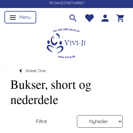
30 DAGES RETURRET
Menu
Skifte navigation
Street One
Bukser, short og
nederdele
Filtre