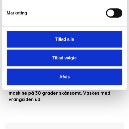
Denne cardigan med rund hals og lange ærmer.
Marketing
Den er gennemknappet med små mørkeblå farver.
Denne cardigan er lille i størrelsen, Vælg den 1
størrelse større end du plejer at bruge.
Tillad alle
-Så sidder den let løst ind til kroppen.
Godt tilbehør til din garderobe og kan bruges hele
Tillad valgte
året rundt!
Se denne cardigan i andre farver
Afvis
70% bomuld, 20% modal ( lavet af bøgetræer,
kvalitet som bomuld) og 10% silke. Kan vaskes i
maskine på 30 grader skånsomt. Vaskes med
vrangsiden ud.