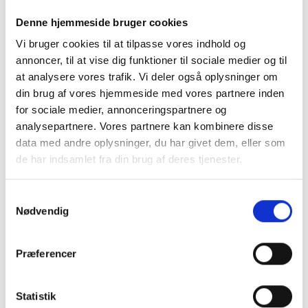
mørkeblå farve.
Denne hjemmeside bruger cookies
Vi bruger cookies til at tilpasse vores indhold og
Den er fremstillet af en lækker bomuld/silke
blanding fra King Louie
annoncer, til at vise dig funktioner til sociale medier og til
at analysere vores trafik. Vi deler også oplysninger om
Skøn kvalitet, blød og mega lækker.
din brug af vores hjemmeside med vores partnere inden
Mere information
for sociale medier, annonceringspartnere og
analysepartnere. Vores partnere kan kombinere disse
data med andre oplysninger, du har givet dem, eller som
de har indsamlet fra din brug af deres tjenester.
BESKRIVELSE
Samtykkevalg
Nødvendig
Cardigan med rund hals i en
Præferencer
smuk lysende mørkeblå
farve
Statistik