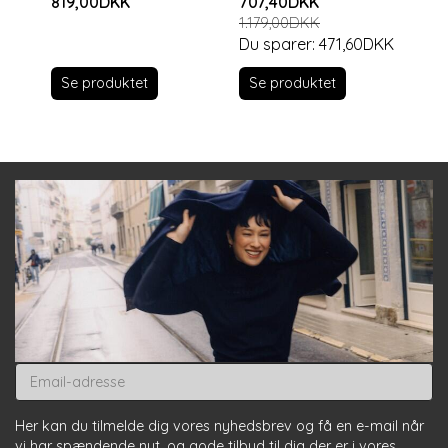
819,00DKK
707,40DKK
1.179,00DKK
Du sparer:
471,60DKK
Se produktet
Se produktet
Email-
adresse
Her kan du tilmelde dig vores nyhedsbrev og få en e-mail når
vi har spændende nyt, og gode tilbud til dig der er i vores