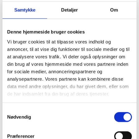
peber farve model
Samtykke
Detaljer
Om
Bindy fra Pulz.
Denne hjemmeside bruger cookies
Denne model er meget populær, den er
Vi bruger cookies til at tilpasse vores indhold og
velsiddende, rar at have på og findes med
annoncer, til at vise dig funktioner til sociale medier og til
forskellige benvidder, farver, mønstre osv.
at analysere vores trafik. Vi deler også oplysninger om
Mere information
din brug af vores hjemmeside med vores partnere inden
for sociale medier, annonceringspartnere og
analysepartnere. Vores partnere kan kombinere disse
data med andre oplysninger, du har givet dem, eller som
de har indsamlet fra din brug af deres tjenester.
BESKRIVELSE
Samtykkevalg
Nødvendig
Hvid peber farvet
ankellange habit bukser
Præferencer