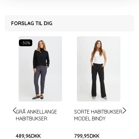
FORSLAG TIL DIG
-30%
GRÅ ANKELLANGE
SORTE HABITBUKSER
ME
HABITBUKSER
MODEL BINDY
JE
489,96DKK
799,95DKK
69