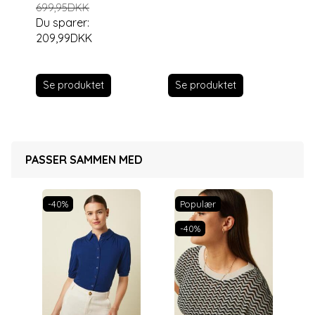
699,95DKK
Du sparer:
209,99DKK
Se produktet
S
Se produktet
PASSER SAMMEN MED
-40%
Populær
-40%