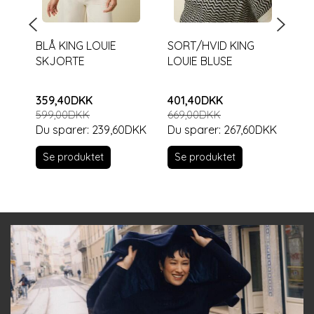
BLÅ KING LOUIE
SORT/HVID KING
KI
SKJORTE
LOUIE BLUSE
ME
359,40DKK
401,40DKK
74
599,00DKK
669,00DKK
Du sparer:
239,60DKK
Du sparer:
267,60DKK
S
Se produktet
Se produktet