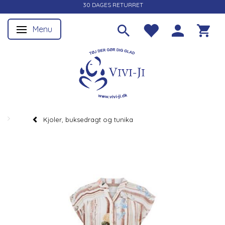
30 DAGES RETURRET
Menu
Skifte navigation
Kjoler, buksedragt og tunika