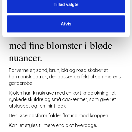
Feminin kjole med et smukt
Tillad valgte
print, hvor klassiske
Afvis
lodrette striber kombineres
med fine blomster i bløde
nuancer.
Farverne er; sand, brun, blå og rosa skaber et
harmonisk udtryk, der passer perfekt til sommerens
garderobe.
Kjolen har kinakrave med en kort knaplukning, let
rynkede skuldre og små cap-ærmer, som giver et
afslappet og feminint look.
Den løse pasform falder flot ind mod kroppen.
Kan let styles til mere end blot hverdage.