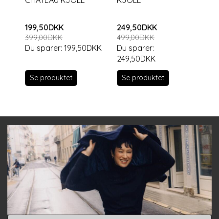
CHATEAU KJOLE
KJOLE
TU
MA
199,50DKK
249,50DKK
29
399,00DKK
499,00DKK
Du sparer:
199,50DKK
Du sparer:
249,50DKK
Se produktet
S
Se produktet
Email-