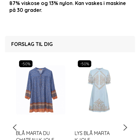
87% viskose og 13% nylon. Kan vaskes i maskine
på 30 grader.
FORSLAG TIL DIG
-50%
-50%
BLÅ MARTA DU
LYS BLÅ MARTA
LY