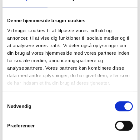
du chateau
Tynd og lækker i kvaliteten.
Denne hjemmeside bruger cookies
Vi bruger cookies til at tilpasse vores indhold og
Mere information
annoncer, til at vise dig funktioner til sociale medier og til
at analysere vores trafik. Vi deler også oplysninger om
din brug af vores hjemmeside med vores partnere inden
for sociale medier, annonceringspartnere og
BESKRIVELSE
analysepartnere. Vores partnere kan kombinere disse
data med andre oplysninger, du har givet dem, eller som
de har indsamlet fra din brug af deres tjenester.
Tunikakjole med v-formet
Samtykkevalg
kinakrave og 3/4 lange
Nødvendig
ærmer, der kan rulle op og
Præferencer
sætte fast i en strop.