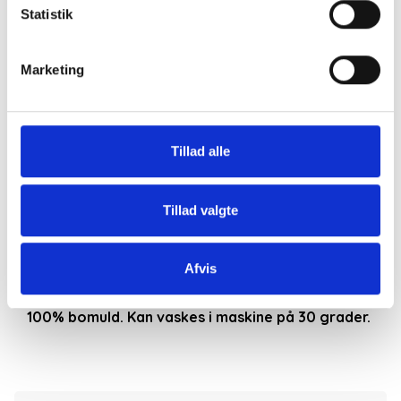
Statistik
Den er velegnet at bruge som kjole eller tunika.
Foran er der to store flade brystlommer.
Marketing
Den sidder løst fra kroppen og er let oversize.
Brystmål i str. S/M er 116 cm og L/XL 124 cm målt i
omkredsen.
Tunikakjolen er er afrundet og slidset op i siderne,
Tillad alle
den er lidt længere bagtil. Foran går den til 3-4 over
knæet, ved en højde på ca. 170 Cm.
Tillad valgte
Mønstret er meget smalle striber i svag lyseblå og
hvid.
Kan styles og bruges på utallige måder.
Fås også i
Afvis
orange med koralfarvede smalle striber.
100% bomuld. Kan vaskes i maskine på 30 grader.