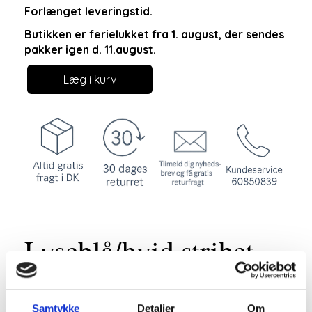
Forlænget leveringstid.
Butikken er ferielukket fra 1. august, der sendes
pakker igen d. 11.august.
Læg i kurv
Lyseblå/hvid stribet
tunikakjole fra Marta
Samtykke
Detaljer
Om