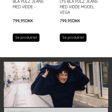
BLÅ PULZ JEANS
LYS BLÅ PULZ JEANS
HV
MED VIDDE
MED VIDDE MODEL
ME
VEGA
VE
799,95DKK
799,95DKK
79
Se produktet
Se produktet
S
Email-