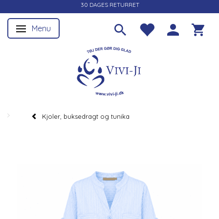
30 DAGES RETURRET
Menu
Skifte navigation
Kjoler, buksedragt og tunika