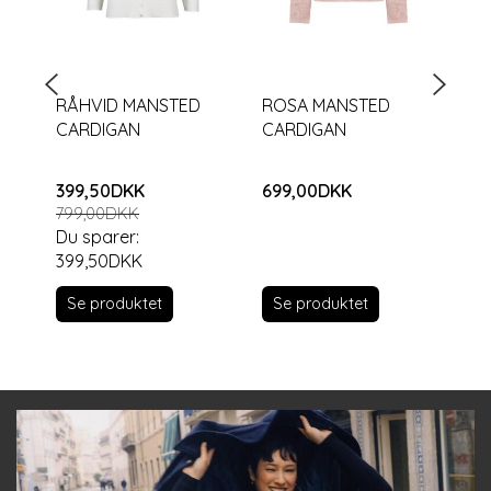
RÅHVID MANSTED
ROSA MANSTED
MA
CARDIGAN
CARDIGAN
I 
399,50DKK
699,00DKK
34
799,00DKK
69
Du sparer:
Du
399,50DKK
Se produktet
S
Se produktet