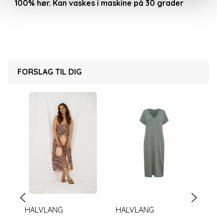
100% hør. Kan vaskes i maskine på 30 grader
FORSLAG TIL DIG
HALVLANG
HALVLANG
SA