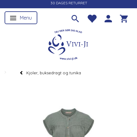
30 DAGES RETURRET
Menu
Skifte navigation
Kjoler, buksedragt og tunika