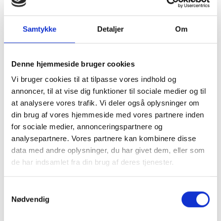
halsåbning og korte
ærmer. Kjolen er fra
Samtykke
Detaljer
Om
Marta du chateau.
Denne hjemmeside bruger cookies
Vi bruger cookies til at tilpasse vores indhold og
Se alle kjoler fra Marta du chateau
annoncer, til at vise dig funktioner til sociale medier og til
Mere information
at analysere vores trafik. Vi deler også oplysninger om
din brug af vores hjemmeside med vores partnere inden
for sociale medier, annonceringspartnere og
analysepartnere. Vores partnere kan kombinere disse
data med andre oplysninger, du har givet dem, eller som
BESKRIVELSE
de har indsamlet fra din brug af deres tjenester.
Samtykkevalg
Hørkjole i salviegrøn med
Nødvendig
kinakrave og v-formet