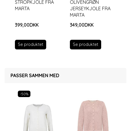
STROPKJOLE FRA
OLIVENGRØN
DU
MARTA
JERSEYKJOLE FRA
ST
MARTA
399,00DKK
349,00DKK
24
Se produktet
Se produktet
S
PASSER SAMMEN MED
-50%