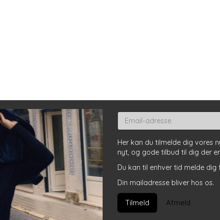
Email-
adresse
Her kan du tilmelde dig vores 
nyt, og gode tilbud til dig der e
Du kan til enhver tid melde dig 
Din mailadresse bliver hos os.
Tilmeld
Afmeld