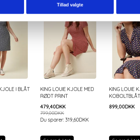
Tillad valgte
-40%
Populær
KJOLE I BLÅT
KING LOUIE KJOLE MED
KING LOUIE 
RØDT PRINT
KOBOLTBLÅT
479,40DKK
899,00DKK
799,00DKK
Du sparer:
319,60DKK