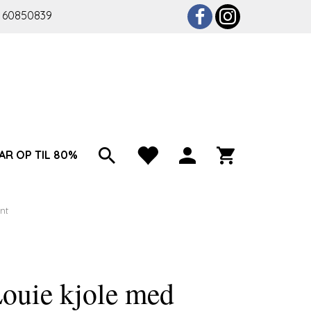
 60850839
AR OP TIL 80%
nt
ouie kjole med