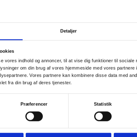
e ærmer i grønne farver
såbning og korte ærmer.
edes knappes op ned til taljen.
Detaljer
ryggen. Hvilket markerer og giver en utrolig flor silhuet.
resten af kjolen. Der er en skjult lomme i hver side.
ookies
 sidder kjolen let løst ind mod kroppen.
se vores indhold og annoncer, til at vise dig funktioner til sociale
oplysninger om din brug af vores hjemmeside med vores partnere i
n, violet, orange og råhvid.
ysepartnere. Vores partnere kan kombinere disse data med andr
kan bruges til så mange forskellige anledninger.
et fra din brug af deres tjenester.
askes i maskine på 30 grader skånsomt.
Præferencer
Statistik