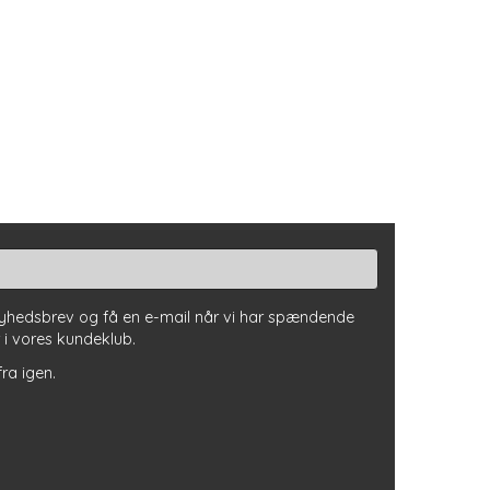
nyhedsbrev og få en e-mail når vi har spændende
r i vores kundeklub.
fra igen.