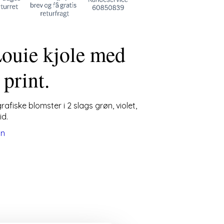
ouie kjole med
 print.
rafiske blomster i 2 slags grøn, violet,
id.
on