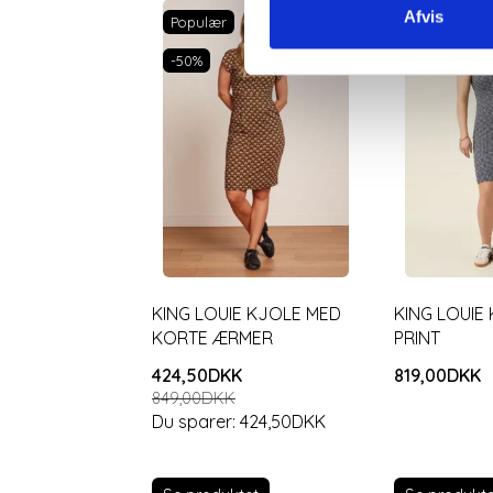
Afvis
Populær
-50%
KING LOUIE KJOLE MED
KING LOUIE 
KORTE ÆRMER
PRINT
424,50DKK
819,00DKK
849,00DKK
Du sparer:
424,50DKK