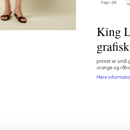
King L
grafisk
printet er små g
orange og råhv
Mere informati