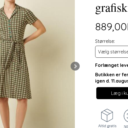
grafisk
889,0
Størrelse:
Forlænget leve
Butikken er fe
igen d. 11.augu
Læg i k