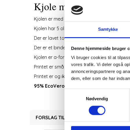
Kjole med krave og kort
Kjolen er med skjorte krave og v-formet hal
Kjolen har 5 olivengrønne knapper og kan sål
Samtykke
Der er lavet to lodrette læg både foran og på 
Der er et bindebånd i taljen i samme stof som 
Denne hjemmeside bruger c
Kjolen er a-formet fra taljen og ned. Foroven
Vi bruger cookies til at tilpas
vores trafik. Vi deler også 
Printet er små grafiske blomster i 2 slags grø
annonceringspartnere og anal
Printet er og ikke mindst kjolen er tidløs og 
dem, eller som de har indsaml
95% EcoVero viskose og 5% elastan.Kan v
Samtykkevalg
Nødvendig
FORSLAG TIL DIG