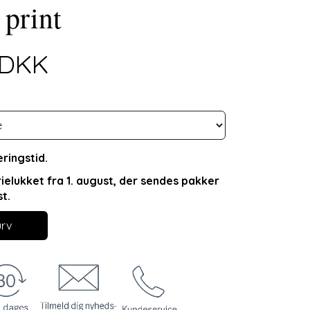
 print
0DKK
ringstid.
rielukket fra 1. august, der sendes pakker
st.
urv