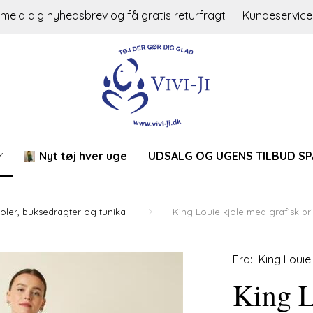
lmeld dig nyhedsbrev og få gratis returfragt
Kundeservice
Nyt tøj hver uge
UDSALG OG UGENS TILBUD SP
joler, buksedragter og tunika
King Louie kjole med grafisk pri
Fra:
King Louie
King L