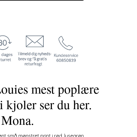
ouies mest poplære
 kjoler ser du her.
 Mona.
kønt små mønstret print i rød, lysegrøn,