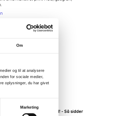
.
on
Om
 medier og til at analysere
nden for sociale medier,
e oplysninger, du har givet
Marketing
dvanligt bruger i denne model! - Så sidder