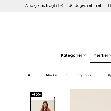
Altid gratis fragt i DK
30 dages returret
Ti
Kategorier
Mærker
Mærker
King Louie
K
-40%