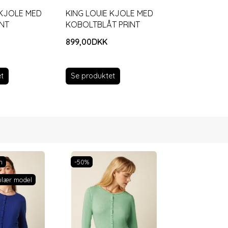
 KJOLE MED
KING LOUIE KJOLE MED
INT
KOBOLTBLÅT PRINT
899,00DKK
t
Se produktet
n
-50%
ulær model