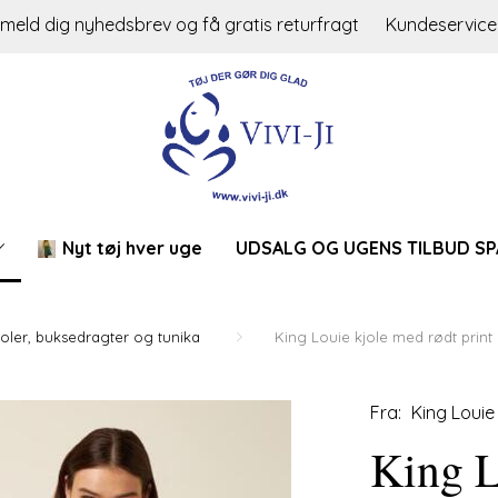
lmeld dig nyhedsbrev og få gratis returfragt
Kundeservice
Nyt tøj hver uge
UDSALG OG UGENS TILBUD SP
joler, buksedragter og tunika
King Louie kjole med rødt print
Fra:
King Louie
King L