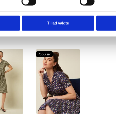
vaskes i maskine på 30 grader skånsomt.
Tillad valgte
Populær