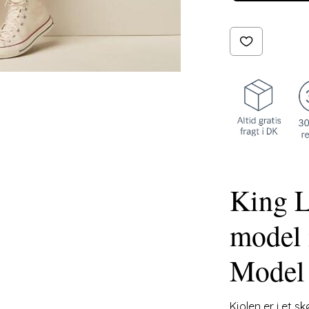
King L
model i
Model
Kjolen er i et s