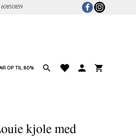
 60850839
AR OP TIL 80%
ouie kjole med