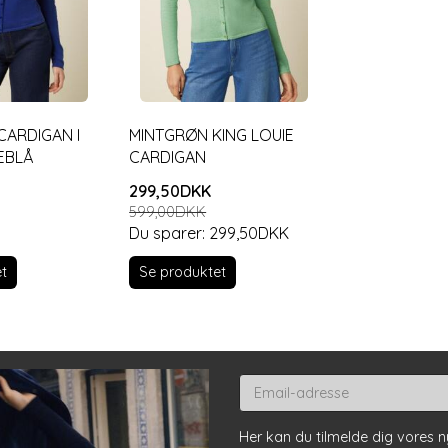
CARDIGAN I
MINTGRØN KING LOUIE
EBLÅ
CARDIGAN
299,50DKK
599,00DKK
Du sparer:
299,50DKK
t
Se produktet
Email-
adresse
Her kan du tilmelde dig vores 