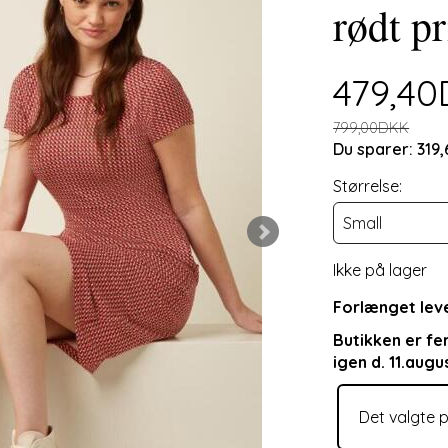
rødt pr
479,4
799,00DKK
Du sparer:
319
Størrelse:
Ikke på lager
Forlænget leve
Butikken er fe
igen d. 11.augu
Det valgte p