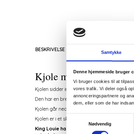
BESKRIVELSE
Samtykke
Denne hjemmeside bruger c
Kjole med rund hals og
Vi bruger cookies til at tilpas
vores trafik. Vi deler også 
Kjolen sidder ind til kroppen.
annonceringspartnere og anal
Den har en bred kant ved taljen og en skrålo
dem, eller som de har indsaml
Kjolen går ned til lige over knæet.
Samtykkevalg
Kjolen er i et skønt små mønstret grafisk print
Nødvendig
King Louie har ry for at være småt i størr