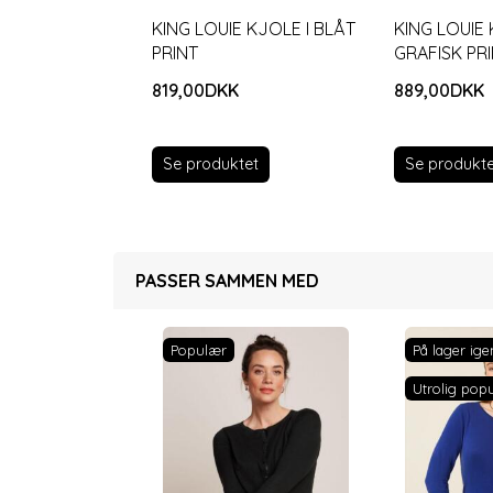
KING LOUIE KJOLE I BLÅT
KING LOUIE
PRINT
GRAFISK PR
819,00DKK
889,00DKK
Se produktet
Se produkte
PASSER SAMMEN MED
Populær
På lager ige
Utrolig pop