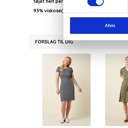
tøjet helt perfekt.
95% viskose(EcoVero) og 5% elastan Kan 
Afvis
FORSLAG TIL DIG