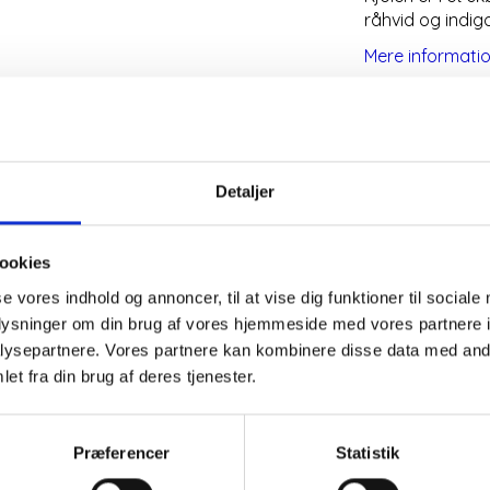
råhvid og indigo
Mere informati
Detaljer
ookies
 korte ærmer.
se vores indhold og annoncer, til at vise dig funktioner til sociale
oplysninger om din brug af vores hjemmeside med vores partnere i
ysepartnere. Vores partnere kan kombinere disse data med andr
mme i hver side.
et fra din brug af deres tjenester.
 i rød, lysegrøn, råhvid og indigo.
Præferencer
Statistik
elsen, der for skal du vælge en størrelse større end du sæ