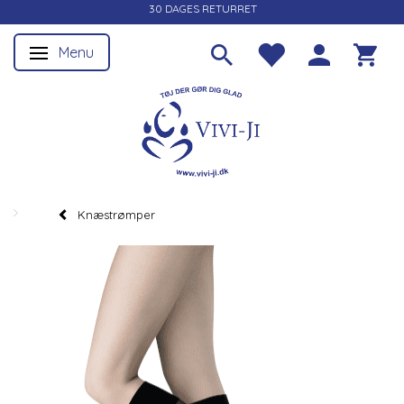
30 DAGES RETURRET
Menu
Skifte navigation
Knæstrømper