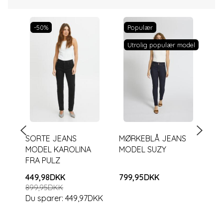
-50%
Populær
Utrolig populær model
SORTE JEANS
MØRKEBLÅ JEANS
SO
MODEL KAROLINA
MODEL SUZY
LE
FRA PULZ
449,98DKK
799,95DKK
69
899,95DKK
Du sparer:
449,97DKK