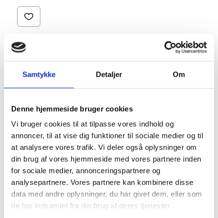
Samtykke
Detaljer
Om
Denne hjemmeside bruger cookies
Vi bruger cookies til at tilpasse vores indhold og
Sorte knæstrømper i 20 denir fra Oroblu
annoncer, til at vise dig funktioner til sociale medier og til
Mere information
at analysere vores trafik. Vi deler også oplysninger om
din brug af vores hjemmeside med vores partnere inden
for sociale medier, annonceringspartnere og
analysepartnere. Vores partnere kan kombinere disse
data med andre oplysninger, du har givet dem, eller som
BESKRIVELSE
de har indsamlet fra din brug af deres tjenester.