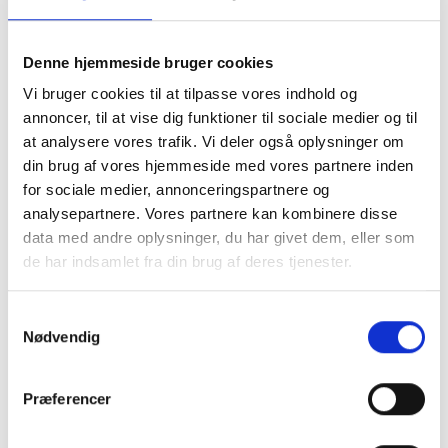
habitbukser i elastisk
stof fra Marta du
Denne hjemmeside bruger cookies
Vi bruger cookies til at tilpasse vores indhold og
chateau.
Fås i flere
annoncer, til at vise dig funktioner til sociale medier og til
at analysere vores trafik. Vi deler også oplysninger om
forskellige farver
din brug af vores hjemmeside med vores partnere inden
for sociale medier, annonceringspartnere og
analysepartnere. Vores partnere kan kombinere disse
Mere information
data med andre oplysninger, du har givet dem, eller som
de har indsamlet fra din brug af deres tjenester.
Samtykkevalg
BESKRIVELSE
Nødvendig
Præferencer
Sorte habitbukser med