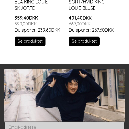
BLÅ KING LOUIE
SORT/HVID KING
KI
SKJORTE
LOUIE BLUSE
ME
359,40DKK
401,40DKK
74
599,00DKK
669,00DKK
Du sparer:
239,60DKK
Du sparer:
267,60DKK
S
Se produktet
Se produktet
Email-