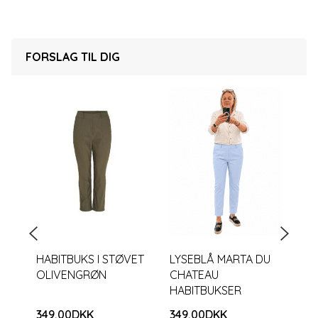
FORSLAG TIL DIG
HABITBUKS I STØVET
LYSEBLÅ MARTA DU
HA
OLIVENGRØN
CHATEAU
ST
HABITBUKSER
MA
349,00DKK
349,00DKK
34