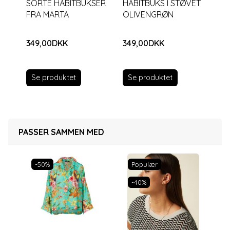
SORTE HABITBUKSER
HABITBUKS I STØVET
LY
FRA MARTA
OLIVENGRØN
CH
HA
349,00DKK
349,00DKK
34
Se produktet
S
Se produktet
PASSER SAMMEN MED
-50%
Populær
-40%