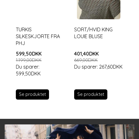
TURKIS
SORT/HVID KING
SILKESKJORTE FRA
LOUIE BLUSE
PHJ
599,50DKK
401,40DKK
1.199,00DKK
669,00DKK
Du sparer:
Du sparer:
267,60DKK
599,50DKK
Se produktet
Se produktet