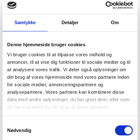
behagelige
habitbukser i elastisk
Samtykke
Detaljer
Om
stof fra Marta du
Denne hjemmeside bruger cookies
chateau. Fås i utrolig
Vi bruger cookies til at tilpasse vores indhold og
annoncer, til at vise dig funktioner til sociale medier og til
mange farver
se dem
at analysere vores trafik. Vi deler også oplysninger om
din brug af vores hjemmeside med vores partnere inden
her
for sociale medier, annonceringspartnere og
analysepartnere. Vores partnere kan kombinere disse
data med andre oplysninger, du har givet dem, eller som
Mere information
de har indsamlet fra din brug af deres tjenester.
Samtykkevalg
Nødvendig
BESKRIVELSE