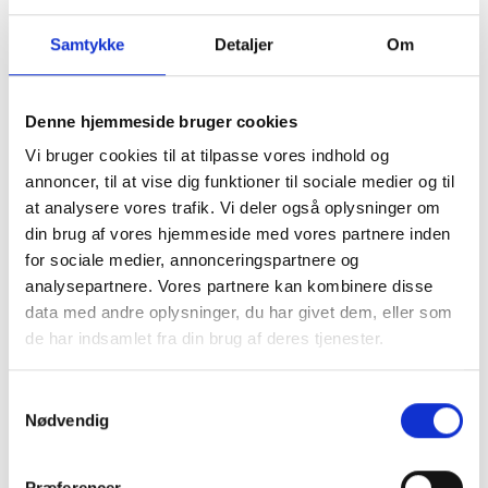
Samtykke
Detaljer
Om
Forlænget leveringstid.
Butikken er ferielukket fra 1. august, der sendes
Denne hjemmeside bruger cookies
pakker igen d. 11.august.
Vi bruger cookies til at tilpasse vores indhold og
annoncer, til at vise dig funktioner til sociale medier og til
Det valgte produkt kan desværre ikke
at analysere vores trafik. Vi deler også oplysninger om
bestilles.
din brug af vores hjemmeside med vores partnere inden
for sociale medier, annonceringspartnere og
analysepartnere. Vores partnere kan kombinere disse
data med andre oplysninger, du har givet dem, eller som
de har indsamlet fra din brug af deres tjenester.
Samtykkevalg
Nødvendig
Præferencer