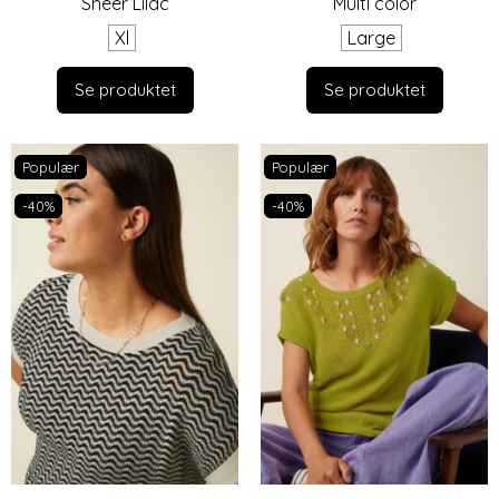
Sheer Lilac
Multi color
Xl
Large
Se produktet
Se produktet
Populær
Populær
-40%
-40%