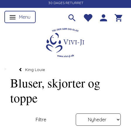
30 DAGES RETURRET
Menu
Skifte navigation
King Louie
Bluser, skjorter og
toppe
Filtre