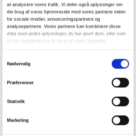
at analysere vores trafik. Vi deler også oplysninger om
din brug af vores hjemmeside med vores partnere inden
for sociale medier, annonceringspartnere og
analysepartnere. Vores partnere kan kombinere disse
data med andre oplysninger, du har givet dem, eller som
de har indsamlet fra din brug af deres tjenester.
Samtykkevalg
Nødvendig
KING LOUIE
BLÅ KING LOUIE
SKJORTEBLUSE I RØD
SKJORTE
Præferencer
PRINT
353,40DKK
359,40DKK
Statistik
589,00DKK
599,00DKK
Du sparer:
235,60DKK
Du sparer:
239,60DKK
Model/varenr.:
10434 655
Model/varenr.:
10404 439
Marketing
Chilli red
Mazarine
X-small
Small
X-small