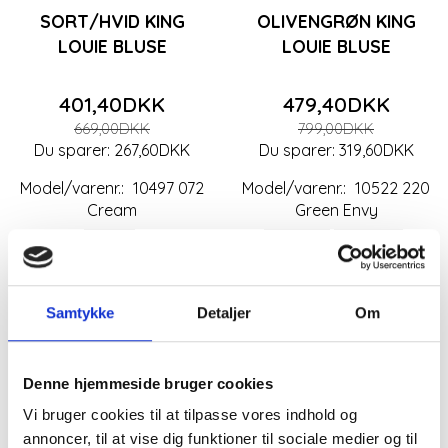
SORT/HVID KING
OLIVENGRØN KING
LOUIE BLUSE
LOUIE BLUSE
401,40DKK
479,40DKK
669,00DKK
799,00DKK
Du sparer:
267,60DKK
Du sparer:
319,60DKK
Model/varenr.:
10497 072
Model/varenr.:
10522 220
Cream
Green Envy
Small
X-small
Medium
Se produktet
Se produktet
Samtykke
Detaljer
Om
Populær
-40%
Denne hjemmeside bruger cookies
-40%
Vi bruger cookies til at tilpasse vores indhold og
annoncer, til at vise dig funktioner til sociale medier og til