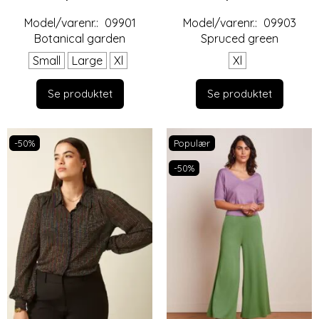
Model/varenr.:
09901
Model/varenr.:
09903
Botanical garden
Spruced green
Small
Large
Xl
Xl
Se produktet
Se produktet
-50%
Populær
-50%