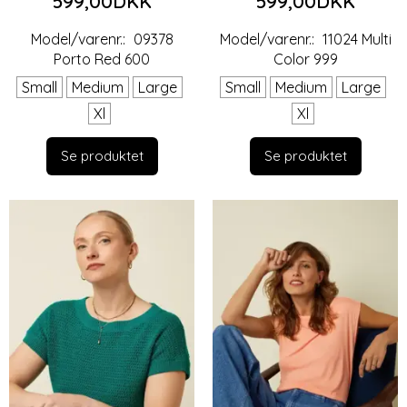
599,00DKK
599,00DKK
Model/varenr.:
09378
Model/varenr.:
11024 Multi
Porto Red 600
Color 999
Small
Medium
Large
Small
Medium
Large
Xl
Xl
Se produktet
Se produktet