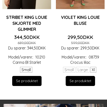
STRIBET KING LOUIE
VIOLET KING LOUIE
SKJORTE MED
BLUSE
GLIMMER
344,50DKK
299,50DKK
689,00DKK
599,00DKK
Du sparer:
344,50DKK
Du sparer:
299,50DKK
Model/varenr.:
10210
Model/varenr.:
08739
Carina Bl Starlet
Crocus lilac
Small
Small
Large
Xl
Se produktet
Se produktet