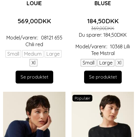
LOUIE
BLUSE
569,00DKK
184,50DKK
369,00DKK
Du sparer:
184,50DKK
Model/varenr.:
08121 655
Chili red
Model/varenr.:
10368 Lilli
Tee Mistral
Small
Medium
Large
Xl
Small
Large
Xl
Se produktet
Se produktet
Populær