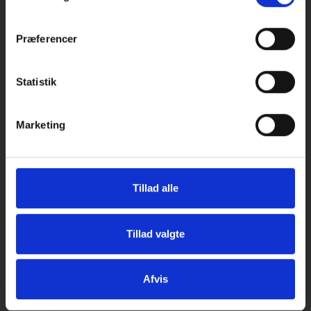
Præferencer
Statistik
Marketing
Email-
adresse
Her kan du tilmelde dig vores nyhedsbrev og få en e-mail når
vi har spændende nyt, og gode tilbud til dig der er i vores
Tillad alle
kundeklub.
Du kan til enhver tid melde dig fra igen.
Tillad valgte
Din mailadresse bliver hos os.
Tilmeld
Afmeld
Afvis
Informationer