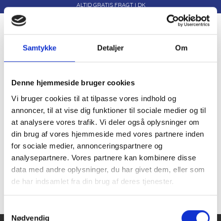
ALTID GRATIS FRAGT I DK
Menu
Skifte navigation
Samtykke
Detaljer
Om
Denne hjemmeside bruger cookies
Vi bruger cookies til at tilpasse vores indhold og
annoncer, til at vise dig funktioner til sociale medier og til
Luxzuz One two
at analysere vores trafik. Vi deler også oplysninger om
Bluser T-shirts og
din brug af vores hjemmeside med vores partnere inden
for sociale medier, annonceringspartnere og
skjorter
analysepartnere. Vores partnere kan kombinere disse
data med andre oplysninger, du har givet dem, eller som
de har indsamlet fra din brug af deres tjenester.
Samtykkevalg
Nødvendig