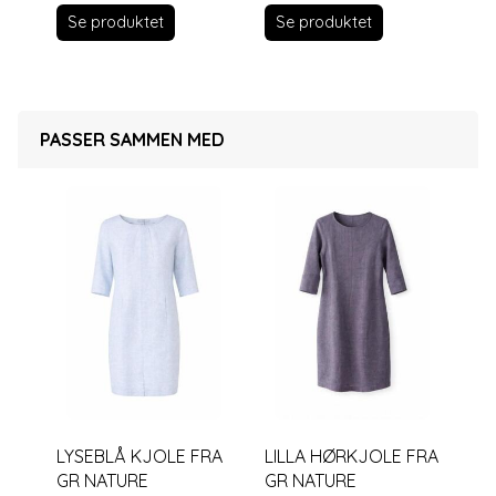
Se produktet
Se produktet
S
PASSER SAMMEN MED
LYSEBLÅ KJOLE FRA
LILLA HØRKJOLE FRA
GR NATURE
GR NATURE