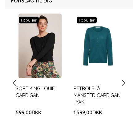
FORSLAG TIL DIG
Populær
Populær
SORT KING LOUIE
PETROLBLÅ
KI
CARDIGAN
MANSTED CARDIGAN
CA
I YAK
MØ
599,00DKK
1.599,00DKK
59