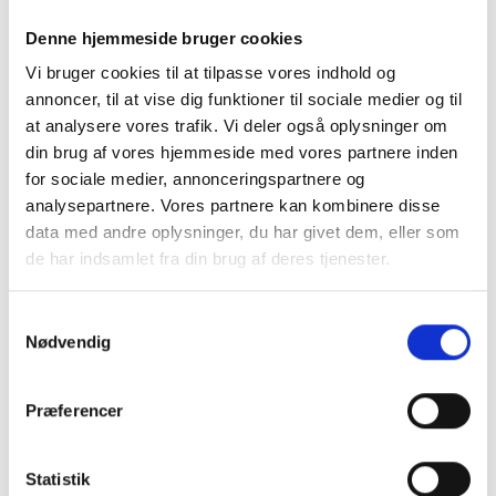
Denne hjemmeside bruger cookies
Vi bruger cookies til at tilpasse vores indhold og
annoncer, til at vise dig funktioner til sociale medier og til
at analysere vores trafik. Vi deler også oplysninger om
Klassisk råhvid
din brug af vores hjemmeside med vores partnere inden
for sociale medier, annonceringspartnere og
Mansted cardigan.
analysepartnere. Vores partnere kan kombinere disse
data med andre oplysninger, du har givet dem, eller som
de har indsamlet fra din brug af deres tjenester.
Denne råhvide cardigan er retstrikket med små
farvenister i lilla, turkis og lime.
Samtykkevalg
Skøn og enkelt, kan bruges til så meget!
Nødvendig
Mere information
Præferencer
Statistik
BESKRIVELSE