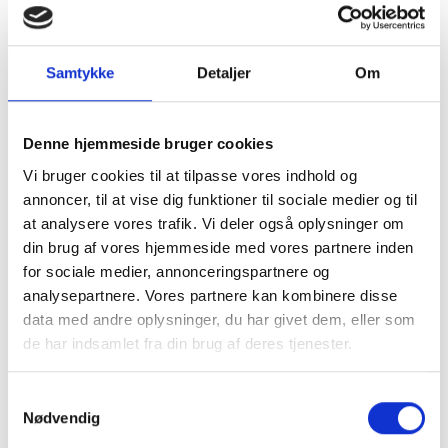
Forlænget leveringstid.
Butikken er ferielukket fra 1. august, der sendes
pakker igen d. 11.august.
Samtykke
Detaljer
Om
Læg i kurv
Denne hjemmeside bruger cookies
Vi bruger cookies til at tilpasse vores indhold og
annoncer, til at vise dig funktioner til sociale medier og til
at analysere vores trafik. Vi deler også oplysninger om
din brug af vores hjemmeside med vores partnere inden
for sociale medier, annonceringspartnere og
analysepartnere. Vores partnere kan kombinere disse
data med andre oplysninger, du har givet dem, eller som
Kort lyseblå denim
de har indsamlet fra din brug af deres tjenester.
jakke fra Pulz jeans
Samtykkevalg
Nødvendig