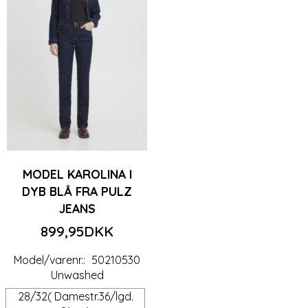
MODEL KAROLINA I
DYB BLÅ FRA PULZ
JEANS
899,95DKK
Model/varenr.:
50210530
Unwashed
28/32( Damestr.36/lgd.