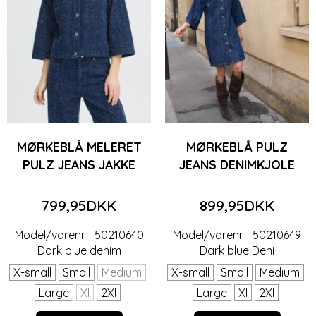
MØRKEBLÅ MELERET
MØRKEBLÅ PULZ
PULZ JEANS JAKKE
JEANS DENIMKJOLE
799,95DKK
899,95DKK
Model/varenr.:
50210640
Model/varenr.:
50210649
Dark blue denim
Dark blue Deni
X-small
Small
Medium
X-small
Small
Medium
Large
Xl
2Xl
Large
Xl
2Xl