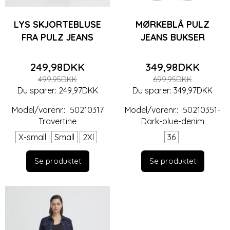
LYS SKJORTEBLUSE
MØRKEBLÅ PULZ
FRA PULZ JEANS
JEANS BUKSER
249,98DKK
349,98DKK
499,95DKK
699,95DKK
Du sparer:
249,97DKK
Du sparer:
349,97DKK
Model/varenr.:
50210317
Model/varenr.:
50210351-
Travertine
Dark-blue-denim
X-small
Small
2Xl
36
Se produktet
Se produktet