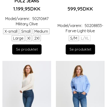
PULZ JEANS
1.199,95DKK
599,95DKK
Model/varenr.:
50210647
Military Olive
Model/varenr.:
50208833-
Farve-Light-blue
X-small
Small
Medium
Large
Xl
2Xl
S/M
L/XL
Se produktet
Se produktet