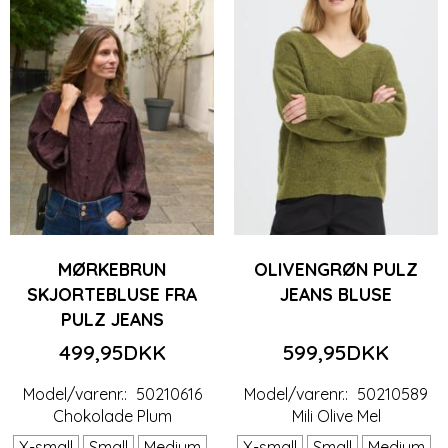
MØRKEBRUN
OLIVENGRØN PULZ
SKJORTEBLUSE FRA
JEANS BLUSE
PULZ JEANS
499,95DKK
599,95DKK
Model/varenr.:
50210616
Model/varenr.:
50210589
Chokolade Plum
Mili Olive Mel
X-small
Small
Medium
X-small
Small
Medium