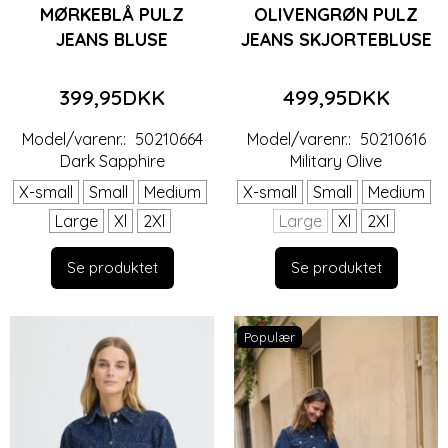
MØRKEBLÅ PULZ
OLIVENGRØN PULZ
JEANS BLUSE
JEANS SKJORTEBLUSE
399,95DKK
499,95DKK
Model/varenr.:
50210664
Model/varenr.:
50210616
Dark Sapphire
Military Olive
X-small
Small
Medium
X-small
Small
Medium
Large
Xl
2Xl
Large
Xl
2Xl
Se produktet
Se produktet
Populær