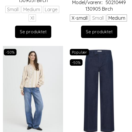
1309051 Birch
Model/varenr.:
50210449
130905 Birch
Small
Medium
Large
Xl
X-small
Small
Medium
Se produktet
Se produktet
-50%
Populær
-50%