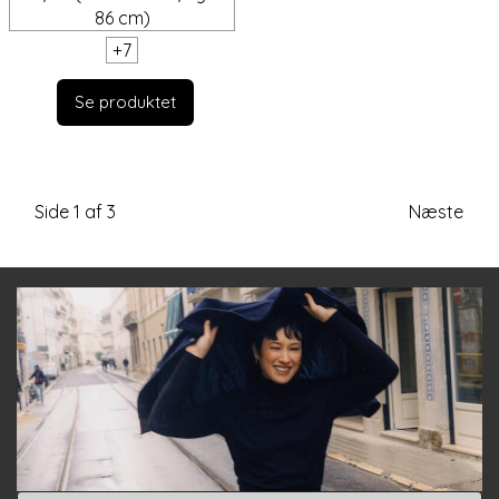
86 cm)
+
7
Se produktet
Side 1 af 3
Næste