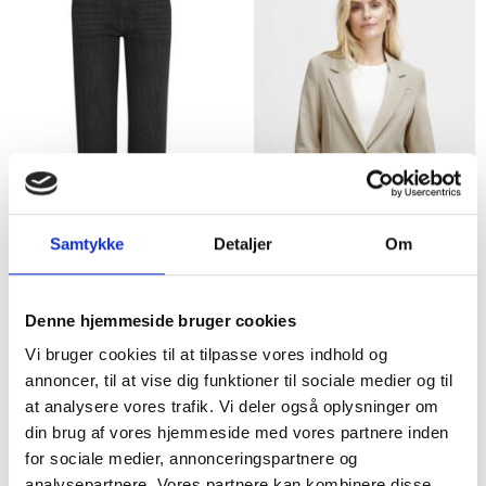
Samtykke
Detaljer
Om
SORTE JEANS FRA
BLAZER I HVID PEBER
Denne hjemmeside bruger cookies
PULZJEANS
FARVE FRA PULZJEANS
Vi bruger cookies til at tilpasse vores indhold og
annoncer, til at vise dig funktioner til sociale medier og til
599,95DKK
1.299,95DKK
at analysere vores trafik. Vi deler også oplysninger om
din brug af vores hjemmeside med vores partnere inden
Model/varenr.:
50208638
for sociale medier, annonceringspartnere og
Black
analysepartnere. Vores partnere kan kombinere disse