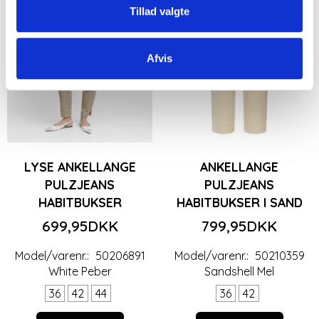
Tillad valgte
Afvis
LYSE ANKELLANGE
ANKELLANGE
PULZJEANS
PULZJEANS
HABITBUKSER
HABITBUKSER I SAND
699,95DKK
799,95DKK
Model/varenr.:
50206891
Model/varenr.:
50210359
White Peber
Sandshell Mel
36
42
44
36
42