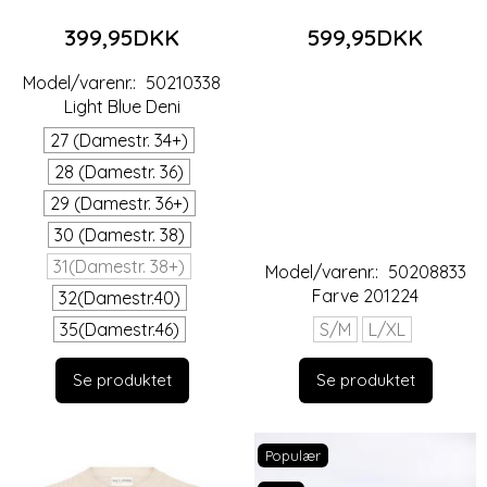
399,95DKK
599,95DKK
Model/varenr.:
50210338
Light Blue Deni
27 (Damestr. 34+)
28 (Damestr. 36)
29 (Damestr. 36+)
30 (Damestr. 38)
31(Damestr. 38+)
Model/varenr.:
50208833
Farve 201224
32(Damestr.40)
35(Damestr.46)
S/M
L/XL
Se produktet
Se produktet
Populær