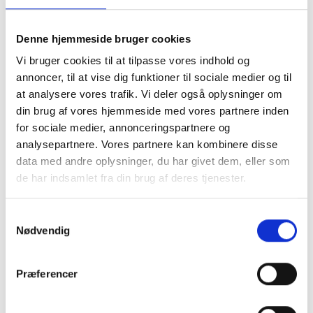
denim med høj talje
og plads til mave og
Denne hjemmeside bruger cookies
Vi bruger cookies til at tilpasse vores indhold og
lår fra Pulz.
annoncer, til at vise dig funktioner til sociale medier og til
at analysere vores trafik. Vi deler også oplysninger om
din brug af vores hjemmeside med vores partnere inden
Model Suzy er den nye smalle udgave af Pulz jeans
for sociale medier, annonceringspartnere og
model Haya,som også havde plads til kvindelige
analysepartnere. Vores partnere kan kombinere disse
former.
data med andre oplysninger, du har givet dem, eller som
Stoffet er blødt og elastisk og skønt at have på.
de har indsamlet fra din brug af deres tjenester.
Samtykkevalg
Nødvendig
Mere information
Præferencer