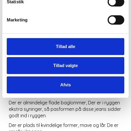
Statistik
BESKRIVELSE
Marketing
Jeans med høj talje og bred
linning med 2 knapper. Der
Tillad alle
er afrundede lommer lige
under linningen, i højre side
Tillad valgte
er der også en lille ekstra
Afvis
lomme.
Der er almindelige flade baglommer, Der er i ryggen
ekstra syninger, så pasformen på disse jeans sidder
godt ind i ryggen.
Der er plads til kvindelige former, mave og lår. De er