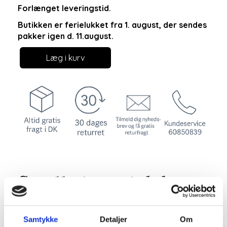
Forlænget leveringstid.
Butikken er ferielukket fra 1. august, der sendes
pakker igen d. 11.august.
Læg i kurv
Smalle jeans i dyb og
ensfarvet mørkeblå
Samtykke
Detaljer
Om