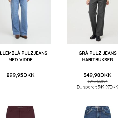
899,95DKK
799,95DKK
49,97DKK
et
Se produktet
Se produkte
LLEMBLÅ PULZJEANS
GRÅ PULZ JEANS
MED VIDDE
HABITBUKSER
899,95DKK
349,98DKK
699,95DKK
Du sparer:
349,97DK