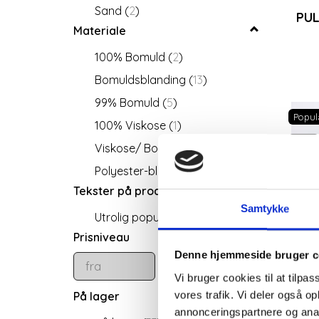
27/30 (Damestr. +34/ lgd. 76
Sand
(
2
)
PUL
cm
(
4
)
Materiale
28/30 ( Damestr. 36/ lgd. 76
100% Bomuld
(
2
)
cm)
(
5
)
Bomuldsblanding
(
13
)
29/30 ( Damestr. +36/ lgd. 76
cm
(
5
)
99% Bomuld
(
5
)
Popul
30/30 ( Damestr. 38/lgd. 76
100% Viskose
(
1
)
cm)
(
4
)
-50%
Viskose/ Bomuld
(
1
)
31/30 (Damestr. +38/ lgd. 76
Polyester-blanding
(
1
)
cm)
(
2
)
Tekster på produktet
32/30 (Damestr. 40/ lgd. 76
Samtykke
cm)
(
3
)
Utrolig populær model
(
1
)
Prisniveau
33/30 (Damestr. 42/lgd. 76
cm)
(
6
)
Denne hjemmeside bruger c
34/30 (Damestr. 44/ lgd. 76
Vi bruger cookies til at tilpas
cm)
(
5
)
vores trafik. Vi deler også 
På lager
annonceringspartnere og anal
35/30(Damestr. 46/lgd.76cm)