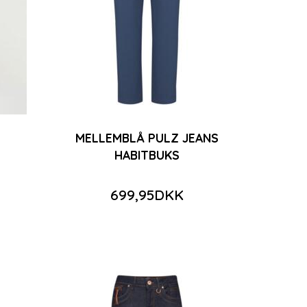
399,98DKK
799,95DKK
799,95DKK
Du sparer:
399,97DKK
t
Se produktet
Se produktet
MELLEMBLÅ PULZ JEANS
HABITBUKS
699,95DKK
K