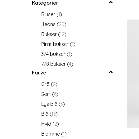
Kategorier
28/34 (Damestr. 36/ lgd. 86
Bluser
(
1
)
cm
(
1
)
Jeans
(
20
)
29/34 ( Damestr. +36/ lgd. 86
cm
(
1
)
Bukser
(
12
)
30/ 34 (Damestr. 38/ lgd. 86
Pirat bukser
(
1
)
cm)
(
1
)
3/4 bukser
(
1
)
31/34 (Damestr. +38/ lgd. 86
7/8 bukser
(
4
)
cm
(
2
)
Farve
32/34 (Damestr. 40/ lgd. 86
cm)
(
2
)
Grå
(
2
)
33/34 (Damestr. 42/ lgd. 86
Sort
(
6
)
cm
(
1
)
Lys blå
(
3
)
34/34 (Damestr. 44/ lgd. 86
Blå
(
16
)
cm)
(
1
)
Hvid
(
2
)
26/30 (Damestr. 32/lgd. 76
cm)
(
2
)
Blomme
(
1
)