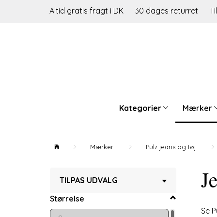
Altid gratis fragt i DK
30 dages returret
Ti
Kategorier
Mærker
Mærker
Pulz jeans og tøj
Je
Skifte
TILPAS UDVALG
filter
Størrelse
Se P