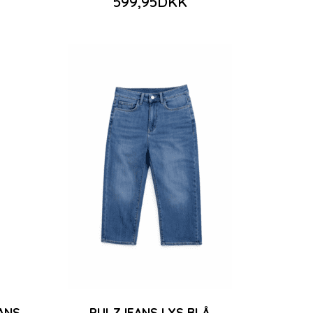
599,95DKK
ANS
PULZJEANS LYS BLÅ