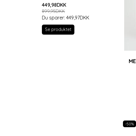
449,98DKK
349,98DKK
899,95DKK
699,95DKK
Du sparer:
449,97DKK
Du sparer:
3
Se produktet
Se produkt
ME
-50%