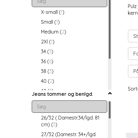
Pulz
X-small
(
1
)
kern
Small
(
1
)
Medium
(
2
)
St
2Xl
(
1
)
34
(
3
)
F
36
(
6
)
38
(
3
)
På
40
(
2
)
Sort
42
(
3
)
Jeans tommer og benlgd.
44
(
3
)
46
(
2
)
26/32 ( Damestr.34/lgd. 81
34 damestørrelse
(
1
)
cm)
(
3
)
44 damestørrelse
(
1
)
27/32 (Damestr. 34+/lgd.