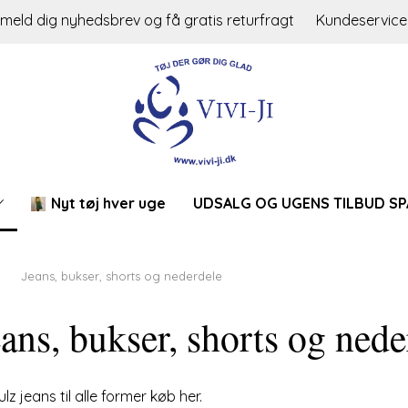
lmeld dig nyhedsbrev og få gratis returfragt
Kundeservice
Nyt tøj hver uge
UDSALG OG UGENS TILBUD SP
Jeans, bukser, shorts og nederdele
ans, bukser, shorts og nede
ulz jeans til alle former køb her.