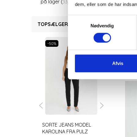
på lager
(
33
)
dem, eller som de har indsaml
(
5
)
35/34 (Damestr.46/lgd.86
Samtykkevalg
cm)
(
1
)
P
TOPSÆLGERE
Nødvendig
-50%
-50%
Afvis
SORTE JEANS MODEL
EKSTRA HØ
KAROLINA FRA PULZ
SORTE SKIN