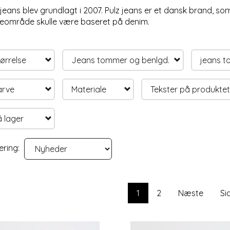
 jeans blev grundlagt i 2007. Pulz jeans er et dansk brand, so
eområde skulle være baseret på denim.
ørrelse
Jeans tommer og benlgd.
jeans 
arve
Materiale
Tekster på produktet
 lager
ering:
1
2
Næste
Si