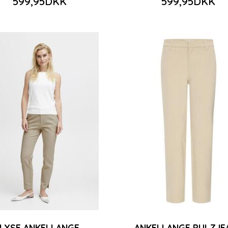
599,95DKK
599,95DKK
LYSE ANKELLANGE
ANKELLANGE PULZJE