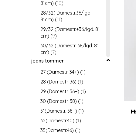
81cm)
(
10
)
28/32( Damestr.36/lgd.
81cm)
(
11
)
29/32 (Damestr.+36/lgd. 81
cm)
(
9
)
30/32 (Damestr. 38/lgd. 81
cm)
(
7
)
jeans tommer
31/32 (Damestr. +38/lgd 81
cm)
(
7
)
27 (Damestr. 34+)
(
1
)
32/32 (Damestr. 40/lgd. 81
28 (Damestr. 36)
(
1
)
cm)
(
4
)
29 (Damestr. 36+)
(
1
)
33/32 (Damestr. 42/lgd.81
30 (Damestr. 38)
(
1
)
cm)
(
7
)
31(Damestr. 38+)
(
1
)
34/32 (Damestr. 44/lgd. 81
M
cm)
(
6
)
32(Damestr.40)
(
1
)
35/32(Damestr.45/lgd.81 cm)
35(Damestr.46)
(
1
)
(
5
)