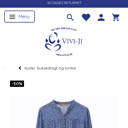
30 DAGES RETURRET
Menu
Skifte navigation
Kjoler, buksedragt og tunika
-50%