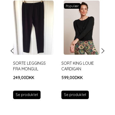
Populær
SORTE LEGGINGS
SORT KING LOUIE
BR
FRA MONGUL
CARDIGAN
ME
249,00DKK
599,00DKK
29
Se produktet
Se produktet
S