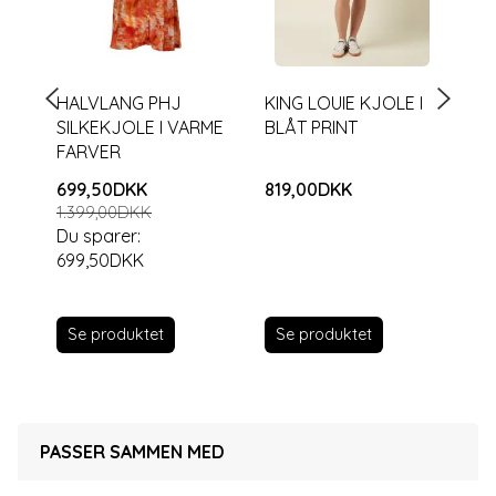
HALVLANG PHJ
KING LOUIE KJOLE I
BU
SILKEKJOLE I VARME
BLÅT PRINT
FR
FARVER
699,50DKK
819,00DKK
70
1.399,00DKK
1.
Du sparer:
Du
699,50DKK
Se produktet
S
Se produktet
PASSER SAMMEN MED