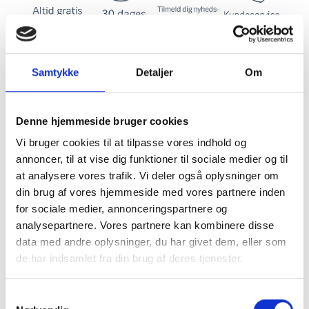
Samtykke
Detaljer
Om
Blå kjole med gyldent
print fra Marta du
Denne hjemmeside bruger cookies
Vi bruger cookies til at tilpasse vores indhold og
chateau
annoncer, til at vise dig funktioner til sociale medier og til
at analysere vores trafik. Vi deler også oplysninger om
din brug af vores hjemmeside med vores partnere inden
Kjolen sidder let løst fra kroppen.
for sociale medier, annonceringspartnere og
Mere information
analysepartnere. Vores partnere kan kombinere disse
data med andre oplysninger, du har givet dem, eller som
de har indsamlet fra din brug af deres tjenester.
Samtykkevalg
BESKRIVELSE