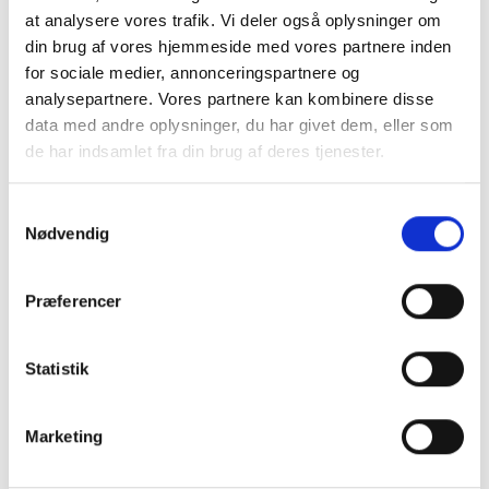
- Afslappede, løse og luftige bukser, med vide ben...
at analysere vores trafik. Vi deler også oplysninger om
din brug af vores hjemmeside med vores partnere inden
Mere information
for sociale medier, annonceringspartnere og
analysepartnere. Vores partnere kan kombinere disse
data med andre oplysninger, du har givet dem, eller som
de har indsamlet fra din brug af deres tjenester.
BESKRIVELSE
Samtykkevalg
Nødvendig
Skønne bukser i let og
Præferencer
åndbar kvalitet i en klassisk
og køn lyseblå farve.
Statistik
Buskerne har en bred elastisk linning, der sikrer en
Marketing
behagelig pasform, mens de vide ben, lige ben falder
flot og giver masser af bevægelsesfrihed.