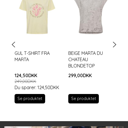
GUL T-SHIRT FRA
BEIGE MARTA DU
LY
MARTA
CHATEAU
HØ
BLONDETOP
124,50DKK
299,00DKK
34
249,00DKK
Du sparer:
124,50DKK
Se produktet
S
Se produktet