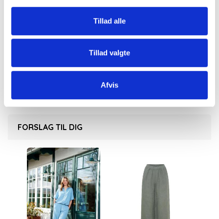
Der er praktiske sidelommer.
Perfekte til både hverdag, ferie og sommerens
Tillad alle
mange hyggelige stunder.
Kan let styles med en enkel T-shirt eller en feminin
Tillad valgte
top for et afslappet og elegant udtryk.
100% hør. Kan vaskes i maskine på 30 grader.
Afvis
FORSLAG TIL DIG