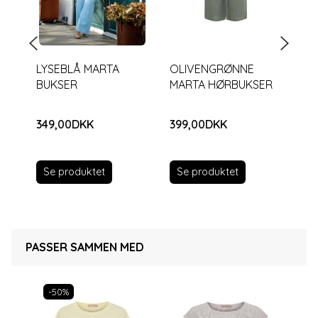
LYSEBLÅ MARTA
OLIVENGRØNNE
OL
BUKSER
MARTA HØRBUKSER
HØ
MA
349,00DKK
399,00DKK
34
Se produktet
Se produktet
S
PASSER SAMMEN MED
-50%