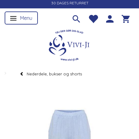
30 DAGES RETURRET
Menu
Skifte navigation
Nederdele, bukser og shorts