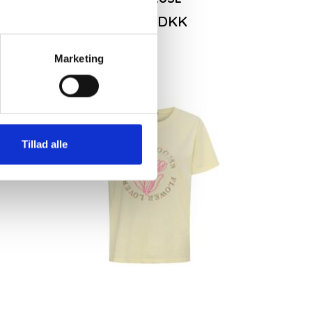
349,00DKK
Marketing
-50%
Tillad alle