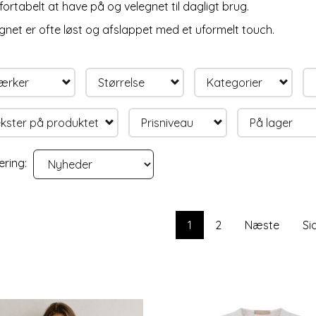
ortabelt at have på og velegnet til dagligt brug.
gnet er ofte løst og afslappet med et uformelt touch.
ærker
Størrelse
Kategorier
kster på produktet
Prisniveau
På lager
ering:
1
2
Næste
Si