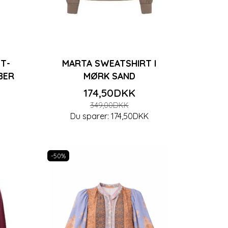
T-
MARTA SWEATSHIRT I
BER
MØRK SAND
174,50DKK
349,00DKK
K
Du sparer:
174,50DKK
-50%