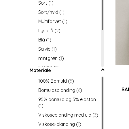
Sort
(
1
)
Sort/hvid
(
1
)
Multifarvet
(
1
)
Lys blå
(
2
)
Blå
(
1
)
Salvie
(
1
)
mintgrøn
(
1
)
Creme
(
1
)
Materiale
Bordeaux
(
1
)
100% Bomuld
(
5
)
Pink
(
3
)
SA
Bomuldsblanding
(
6
)
Fucsia
(
1
)
95% bomuld og 5% elastan
Brun
(
5
)
(
1
)
Sand
(
2
)
Viskoseblanding med uld
(
3
)
Beige
(
1
)
Viskose-blanding
(
1
)