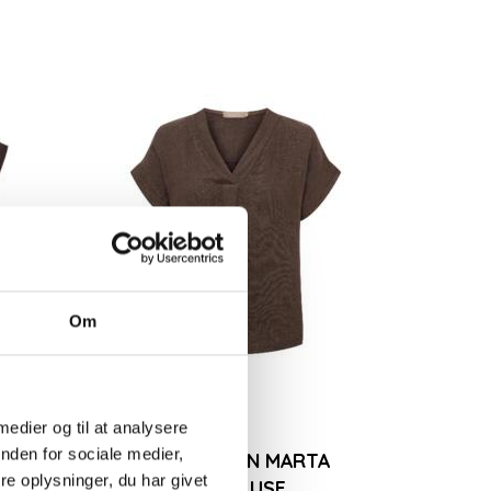
Populær
BLUSE MED
SORT/HVID STRIBET
MINTGRØN ST
Om
 HALS
MARTA T-SHIRT
FRA MARTA D
249,00DKK
299,00DKK
t
Se produktet
Se produktet
 medier og til at analysere
nden for sociale medier,
TEAU
MØRKEBRUN MARTA
e oplysninger, du har givet
HØRBLUSE