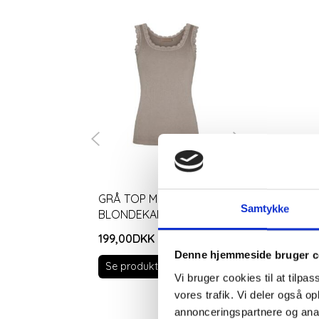
GRÅ TOP MED
SORT TOP 
Samtykke
BLONDEKANTER
BLONDEKA
199,00DKK
199,00DKK
Denne hjemmeside bruger c
Se produktet
Se produkt
Vi bruger cookies til at tilpas
vores trafik. Vi deler også 
B
annonceringspartnere og anal