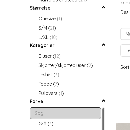
komf
Størrelse
Desi
Onesize
(
1
)
S/M
(
21
)
M
L/XL
(
18
)
Kategorier
Te
Bluser
(
12
)
Skjorter/skjortebluser
(
2
)
Sort
T-shirt
(
3
)
Toppe
(
7
)
Pullovers
(
1
)
Farve
Grå
(
3
)