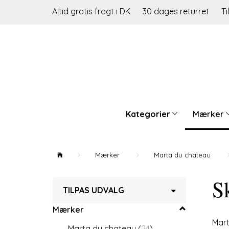
Altid gratis fragt i DK
30 dages returret
Ti
Kategorier
Mærker
Mærker
Marta du chateau
Sk
Skifte
TILPAS UDVALG
filter
Mærker
Mart
Marta du chateau
(
24
)