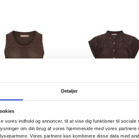
Populær
MED
T-SHIRT I PINK/HVID FRA
MØRKEBRUN 
Detaljer
NT
MARTA
BÅDFORMET
249,00DKK
299,00DKK
ookies
et
Se produktet
Se produkte
se vores indhold og annoncer, til at vise dig funktioner til sociale
oplysninger om din brug af vores hjemmeside med vores partnere i
RUN STRIK TOP FRA
BRUN MARTA DE CHA
ysepartnere. Vores partnere kan kombinere disse data med andr
MARTA
BLUSE