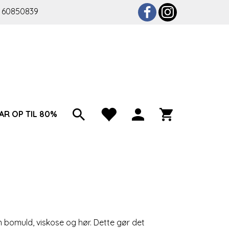
 60850839
AR OP TIL 80%
 bomuld, viskose og hør. Dette gør det