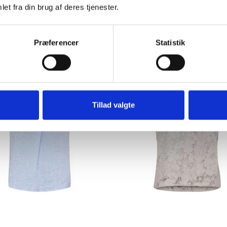
et fra din brug af deres tjenester.
249,00DKK
299,00DKK
Præferencer
Statistik
Tillad valgte