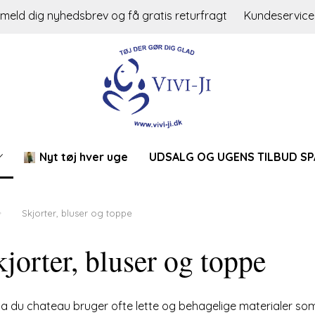
lmeld dig nyhedsbrev og få gratis returfragt
Kundeservice
Nyt tøj hver uge
UDSALG OG UGENS TILBUD SP
Skjorter, bluser og toppe
jorter, bluser og toppe
a du chateau bruger ofte lette og behagelige materialer som