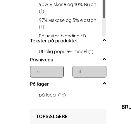
90% Viskose og 10% Nylon
(
1
)
97% viskose og 3% elastan
(
1
)
Polyester-blanding
(
1
)
Tekster på produktet
Akrylblanding
(
1
)
Utrolig populær model
(
1
)
100% Hør
(
4
)
Prisniveau
På lager
på lager
(
16
)
BRU
TOPSÆLGERE