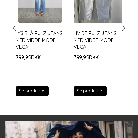
LYS BLÅ PULZ JEANS
HVIDE PULZ JEANS
PU
MED VIDDE MODEL
MED VIDDE MODEL
ME
VEGA
VEGA
B
799,95DKK
799,95DKK
79
Se produktet
Se produktet
S