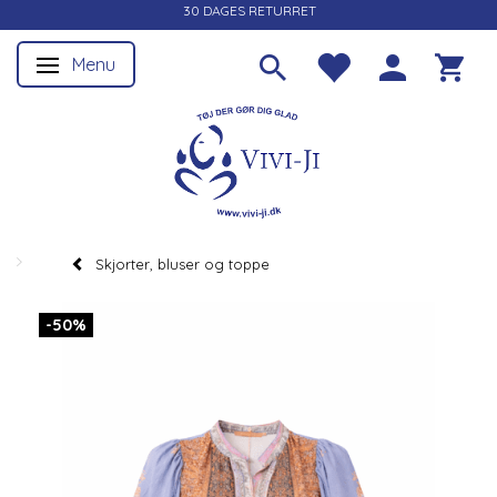
30 DAGES RETURRET
Menu
Skifte navigation
Skjorter, bluser og toppe
-50%