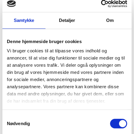
Skjortebluse fra Marta du
Samtykke
Detaljer
Om
chateau med dekorativt
Denne hjemmeside bruger cookies
print og fyldige ærmer.
Vi bruger cookies til at tilpasse vores indhold og
annoncer, til at vise dig funktioner til sociale medier og til
Mønstret er i et eksklusivt boheme- inspireret
at analysere vores trafik. Vi deler også oplysninger om
mønster i støvet lyseblå med et farvespil af
kobber, bronze, violet og gyldne toner.
din brug af vores hjemmeside med vores partnere inden
for sociale medier, annonceringspartnere og
Mere information
analysepartnere. Vores partnere kan kombinere disse
data med andre oplysninger, du har givet dem, eller som
de har indsamlet fra din brug af deres tjenester.
BESKRIVELSE
Samtykkevalg
Nødvendig