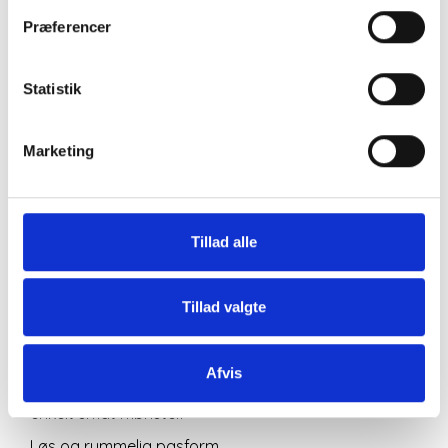
Skjortebluse med
Præferencer
feminine detaljer.
Statistik
Skjortebluse med lille ståkrave og åben v-
udskæring. Skulder partiet har let rynk og giver en
Marketing
blid og feminin form , de lange ballonærmer falder
flot og afsluttes med en manchet, der har en hvid
knap.Ærmerne er i et print af støvet lyseblå og det
smukke print i gyldne kobbertoner,
Tillad alle
Skjorteblusen er gennemknappet, Forsiden er med
det fine detaljerige ornamentale print boheme-
inspireret mønster i støvet lyseblå med et farvespil
Tillad valgte
af kobber, bronze, violet og gyldne toner.
Skjorteblusen har et eksklusivt og elegant udtryk.
Afvis
Ryggen af skjorteblusen er støvet lyseblå med et
enkelt småt mønster.
Løs og rummelig pasform.