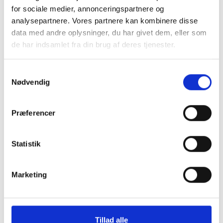
for sociale medier, annonceringspartnere og
analysepartnere. Vores partnere kan kombinere disse
data med andre oplysninger, du har givet dem, eller som
Klassisk sort bomuldstop med blondekanter fra
de har indsamlet fra din brug af deres tjenester.
Marta du chateau
Skøn som den er, eller under skjorter, kjoler og strik
Samtykkevalg
Nødvendig
Mere information
Præferencer
BESKRIVELSE
Statistik
Klassisk bomuldstop med blondekanter lang
Marketing
halsåbning og ærmekant.
Stoffet er 95% bomuld og det er med ribstrik, så
toppen sidder let løst ind til kroppen.
Tillad alle