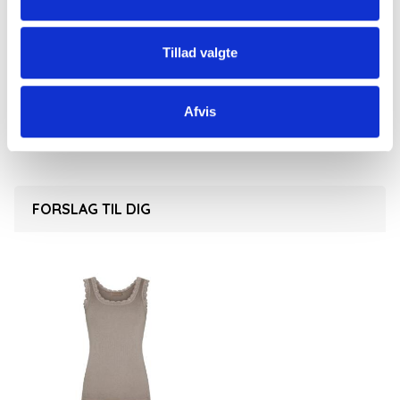
God som den er, eller under skjorter, kjoler og strik
Fås også i grå
Tillad valgte
95% bomuld og 5% elastan. Kan vaskes i maskine
på 30 grader.
Afvis
FORSLAG TIL DIG