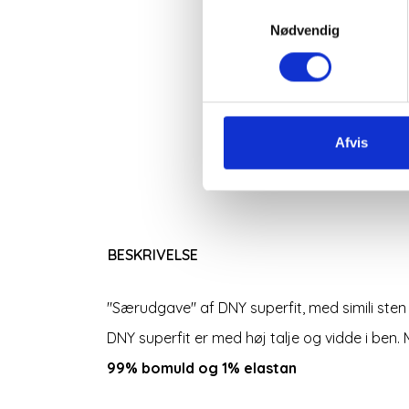
Samtykkevalg
Nødvendig
Afvis
BESKRIVELSE
"Særudgave" af DNY superfit, med simili sten
DNY superfit er med høj talje og vidde i ben. 
99% bomuld og 1% elastan