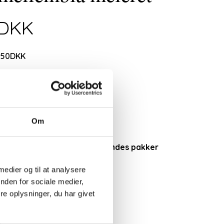
0DKK
,50DKK
nlængde:
 lager
Om
ringstid.
rielukket fra 1. august, der sendes pakker
st.
 medier og til at analysere
Læg i kurv
nden for sociale medier,
e oplysninger, du har givet