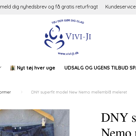
lmeld dig nyhedsbrev og få gratis returfragt
Kundeservice
Nyt tøj hver uge
UDSALG OG UGENS TILBUD SP
former
DNY superfit model New Nemo mellemblå meleret
DNY s
Nemo m