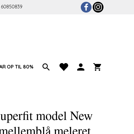
 60850839
AR OP TIL 80%
uperfit model New
ellemblå meleret