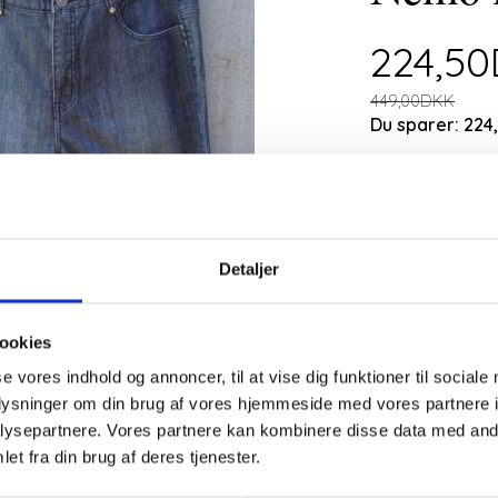
224,5
449,00DKK
Du sparer:
224
Vælg
str og be
54/86
1 stk tilbage på
Detaljer
Forlænget leve
Butikken er fe
ookies
igen d. 11.augu
se vores indhold og annoncer, til at vise dig funktioner til sociale
oplysninger om din brug af vores hjemmeside med vores partnere i
ysepartnere. Vores partnere kan kombinere disse data med andr
et fra din brug af deres tjenester.