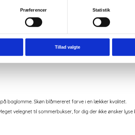
Præferencer
Statistik
99% bomuld og
Tillad valgte
Mere informati
 på baglomme. Skøn blåmereret farve i en lækker kvalitet.
Meget velegnet til sommerbukser, for dig der ikke ønsker lyse 