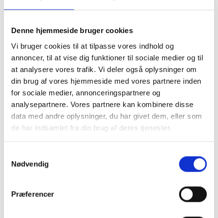
Denne hjemmeside bruger cookies
Skøn og tidsløs
Vi bruger cookies til at tilpasse vores indhold og
annoncer, til at vise dig funktioner til sociale medier og til
nederdel fra Marta Du
at analysere vores trafik. Vi deler også oplysninger om
din brug af vores hjemmeside med vores partnere inden
Chateau. Nederdelen
for sociale medier, annonceringspartnere og
analysepartnere. Vores partnere kan kombinere disse
er lang og har en løs
data med andre oplysninger, du har givet dem, eller som
de har indsamlet fra din brug af deres tjenester.
pasform.
Samtykkevalg
Nødvendig
- Nem at style
- Behagelig
- Smock detalje
Præferencer
Mere information