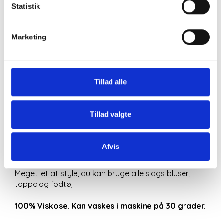
Statistik
Marketing
BESKRIVELSE
Tillad alle
Nederdel med print i hvid, brunlige, beige og lyseblå
farver.
Nederdelen har et bredt smocksyet stykke rundt
Tillad valgte
om mave og hofter.
Nederdelen sidder let løst fra kroppen og er lang.
ONESIZE:
Afvis
Livvidde: 36 cm.
Længde: 98 cm.
Meget let at style, du kan bruge alle slags bluser,
toppe og fodtøj.
100% Viskose. Kan vaskes i maskine på 30 grader.