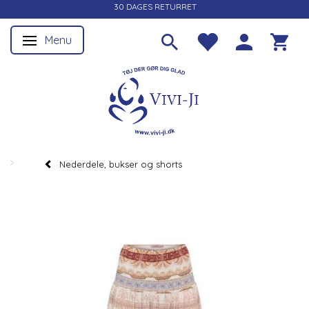
30 DAGES RETURRET
Menu
Skifte navigation
Nederdele, bukser og shorts